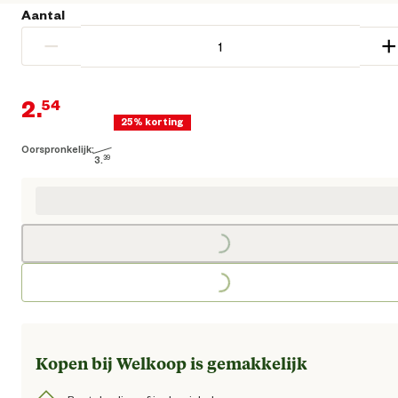
Aantal
−
+
2.
54
25% korting
Oorspronkelijk:
Huidige prijs € 2,54
3.
39
Oorspronkelijke prijs € 3,39
Loading...
Loading...
Kopen bij Welkoop is gemakkelijk