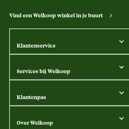
Vind een Welkoop winkel in je buurt
Klantenservice
Algemene actievoorwaarden
Klantenservice
Services bij Welkoop
Contactformulier
Alle services
Thuisbezorgen
Bewateringsadvies
Retouren, service en garantie
Klantenpas
Dierspecialist
Alles over de klantenpas
Gratis huisdier welkomstpakket
Saldo opvragen
Grondtest
Over Welkoop
Gegevens wijzigen