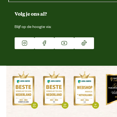
Over ons
Duurzaamheid
Volg je ons al?
Eigen merk
Blijf op de hoogte via:
Franchise
Vacatures
Winkels