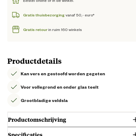
Bestel online of in de winkel.
Gratis thuisbezorging
vanaf 50,- euro*
Gratis retour
in ruim 160 winkels
Productdetails
Kan vers en gestoofd worden gegeten
Voor vollegrond en onder glas teelt
Grootbladige veldsla
Productomschrijving
Specificaties