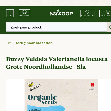
Beste Winkelketen
Tuin & Dier
Account
Favorieten
Winkelw
Menu
Zoek jouw product.
Terug naar Slazaden
Buzzy Veldsla Valerianella locusta
Grote Noordhollandse - Sla