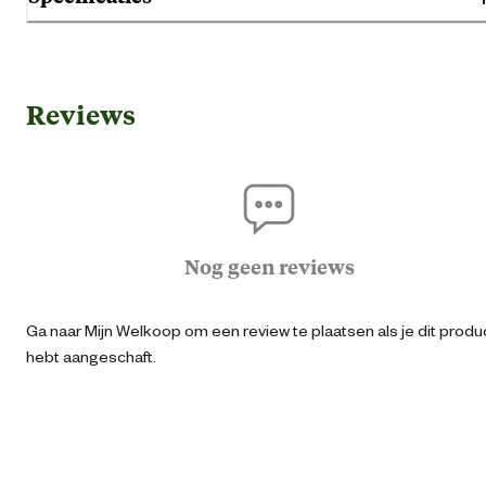
Gebruik & Geschiktheid
Reviews
Eind zaaitijd
Apr
Geschikt voor plantsoort
Vollegrondstee
Algemene informatie
Nog geen reviews
Ean
87111179269
Ga naar Mijn Welkoop om een review te plaatsen als je dit produ
hebt aangeschaft.
Milieuvriendelijke en natuurlijke
Biologis
eigenschappen
Type zaden
Velds