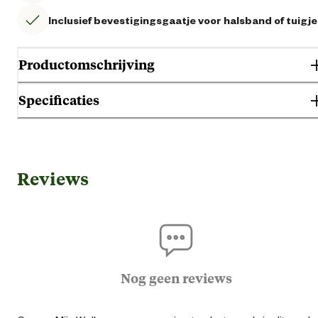
Inclusief bevestigingsgaatje voor halsband of tuigje
Productomschrijving
Specificaties
Algemene informatie
Reviews
Ean
87126952106
Artikel breedte
1 
Artikel diameter
32 
Nog geen reviews
Artikel diepte
32 