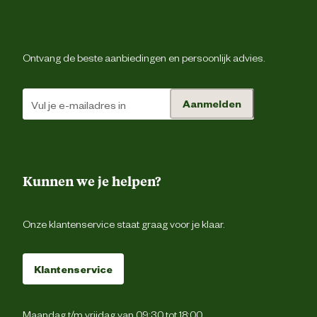
Onderhoudsadvies
Wasadvies: 30 grad
Verantwoordelijke marktdeelnemer (EU)
Ontvang de beste aanbiedingen en persoonlijk advies.
Verantwoordelijke
DESIGNED BY LOT
marktdeelnemer naam
Aanmelden
Verantwoordelijke
Energieweg 4, 5145 
marktdeelnemer postadres
Waalwijk, the Netherlan
Kunnen we je helpen?
Verantwoordelijke
backoffice@beeztees.c
marktdeelnemer mailadres
Onze klantenservice staat graag voor je klaar.
Klantenservice
Maandag t/m vrijdag van 09:30 tot 18:00