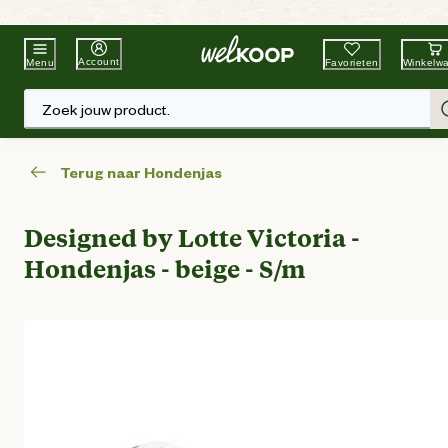
Beste Winkelketen
Tuin & Dier
Account
Favorieten
Winkelw
Menu
Zoek jouw product.
Terug naar Hondenjas
Designed by Lotte Victoria -
Hondenjas - beige - S/m