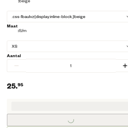
:
beige
Maat
:
S/m
Aantal
−
+
25.
95
Huidige prijs € 25,95
Loading...