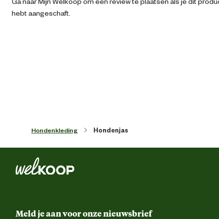
Ga naar Mijn Welkoop om een review te plaatsen als je dit produ
hebt aangeschaft.
Artikel hoogte
1 
Dierenkledingmaat
S
Kleur detail
bei
Ontwerp eigenschappen
Met klittenba
Hondenkleding
Hondenjas
Materiaal & Samenstelling
Materiaal
Polyest
Advies & Onderhoud
Meld je aan voor onze nieuwsbrief