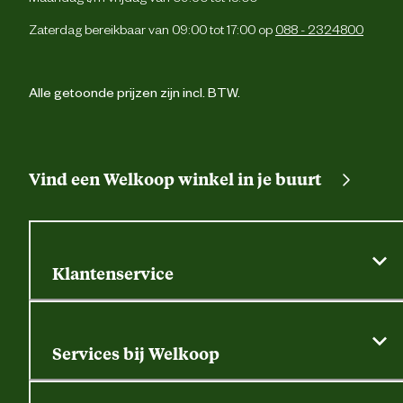
Zaterdag bereikbaar van 09:00 tot 17:00 op
088 - 2324800
Alle getoonde prijzen zijn incl. BTW.
Vind een Welkoop winkel in je buurt
Klantenservice
Algemene actievoorwaarden
Klantenservice
Services bij Welkoop
Contactformulier
Alle services
Thuisbezorgen