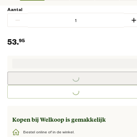
Aantal
−
+
53.
95
Huidige prijs € 53,95
Loading...
Loading...
Kopen bij Welkoop is gemakkelijk
Bestel online of in de winkel.