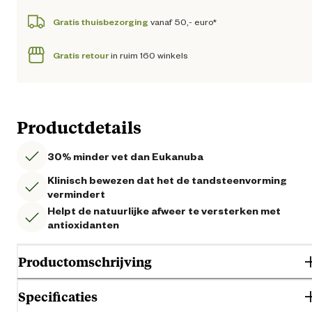
Gratis thuisbezorging
vanaf 50,- euro*
Gratis retour
in ruim 160 winkels
Productdetails
30% minder vet dan Eukanuba
Klinisch bewezen dat het de tandsteenvorming
vermindert
Helpt de natuurlijke afweer te versterken met
antioxidanten
Productomschrijving
Specificaties
Eukanuba Adult Weight Control Large Breed - Hondenvoer. Eukanuba's
beste hondenvoer voor volwassen grote rassen met overgewicht,