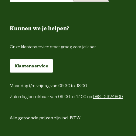
Zonder kunstmati
conserveermiddel
Voedingsgerelateerde
eigenschappen
Zonder kunstmatige kleur 
smaakstoff
Kunnen we je helpen?
De volgende waarden zijn globa
Onze klantenservice staat graag voor je klaar.
richtlijnen. Werkelijke behoeften kunn
variëren. Pas de hoeveelheid voer vo
uw hond aan om het idea
lichaamsgewicht te behouden. Gewic
Klantenservice
van de hond en dagelijkse hoeveelheid 
gram per dag: Gewichtsbehoud: 25 k
255-285 g 30kg: 290-320 g 35 k
320-355 g 40 kg: 350-390 g 45 k
Maandag t/m vrijdag van 09:30 tot 18:00
Voedingsvoorschrift
380-420 g 50 kg: 405-450 g 55 k
435-480 g 60 kg: 460-510 g 65 k
Zaterdag bereikbaar van 09:00 tot 17:00 op
088 - 2324800
485-540 g 70 kg: 510-565 g 80 k
555-620 g 90 kg: 605-670 g 100 k
645-720 g Gewichtsverlies: 25 kg: 2
g 30 kg: 255 g 35 kg: 280 g 40 kg: 3
Alle getoonde prijzen zijn incl. BTW.
g 45 kg: 335 g 50 kg: 355 g 55 kg: 3
g 60 kg: 405 g 65 kg: 425 g 70 kg: 4
g 80 kg: 490 g 90 kg: 530 g 100 k
570 g * voor hond