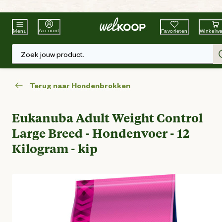
Beste Winkelketen
Tuin & Dier
Account
Favorieten
Winkelw
Menu
Zoek jouw product.
Terug naar Hondenbrokken
Eukanuba Adult Weight Control
Large Breed - Hondenvoer - 12
Kilogram - kip