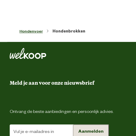
de tanden van uw hond sterk te houden.
Artikel breedte
40 
Artikel diepte
80 
Hondenvoer
Hondenbrokken
Artikel hoogte
12.4 
Inhoud consumenten eenheid
12 Kilogr
Meld je aan voor onze nieuwsbrief
Smaak aroma detail
k
Materiaal & Samenstelling
Ontvang de beste aanbiedingen en persoonlijk advies.
Type voer
Krokante br
Aanmelden