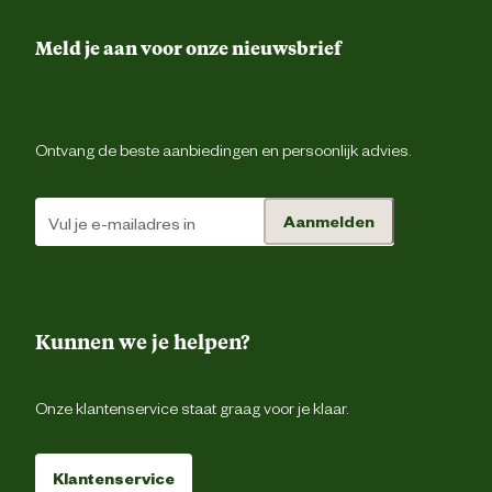
Meld je aan voor onze nieuwsbrief
Materiaal bovenkant schoen
Le
Materiaal zool
T
Ontvang de beste aanbiedingen en persoonlijk advies.
Verantwoordelijke marktdeelnemer (EU)
Aanmelden
Verantwoordelijke marktdeelnemer
Gevavi B.
naam
Verantwoordelijke marktdeelnemer
Postbus 296, 8000 
postadres
Zwol
Kunnen we je helpen?
Verantwoordelijke marktdeelnemer
info@gevavi.c
Onze klantenservice staat graag voor je klaar.
mailadres
Klantenservice