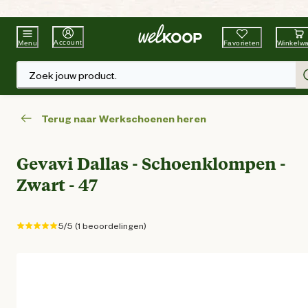
Beste Winkelketen
Tuin & Dier
Account
Favorieten
Winkelw
Menu
Zoek jouw product.
Terug naar Werkschoenen heren
Gevavi Dallas - Schoenklompen -
Zwart - 47
5/5 (1 beoordelingen)