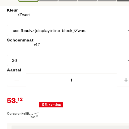
Kleur
:
Zwart
Schoenmaat
:
47
Aantal
−
+
53.
12
15% korting
Oorspronkelijk:
Huidige prijs € 53,12
62.
50
Oorspronkelijke prijs € 62,50