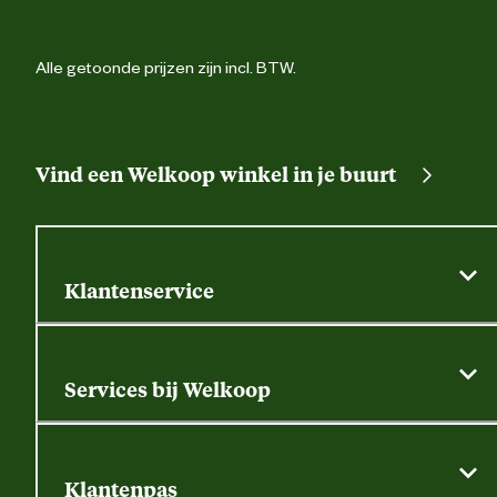
naam
Verantwoordelijke marktdeelnemer
Postbus 296, 8000 
Alle getoonde prijzen zijn incl. BTW.
postadres
Zwol
Verantwoordelijke marktdeelnemer
info@gevavi.c
mailadres
Vind een Welkoop winkel in je buurt
Klantenservice
Algemene actievoorwaarden
Klantenservice
Services bij Welkoop
Contactformulier
Alle services
Thuisbezorgen
Bewateringsadvies
Retouren, service en garantie
Klantenpas