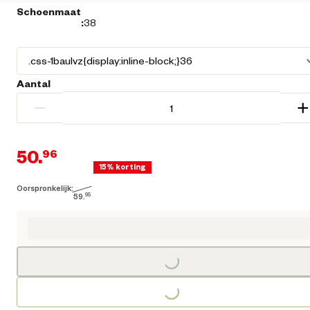
Schoenmaat
:
38
Aantal
−
+
50.
96
15% korting
Oorspronkelijk:
Huidige prijs € 50,96
59.
95
Oorspronkelijke prijs € 59,95
Loading...
Loading...