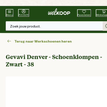
Beste Winkelketen
Tuin & Dier
Account
Favorieten
Winkelw
Menu
Zoek jouw product.
Terug naar Werkschoenen heren
Gevavi Denver - Schoenklompen -
Zwart - 38