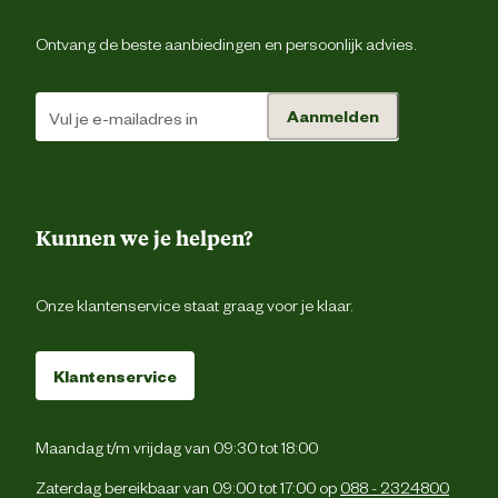
Schoenmaat
Ontvang de beste aanbiedingen en persoonlijk advies.
Materiaal & Samenstelling
Aanmelden
Materiaal binnenzool
Ho
Materiaal bovenkant schoen
Le
Kunnen we je helpen?
Materiaal tussenzool
Ho
Onze klantenservice staat graag voor je klaar.
Materiaal zool
PV
Klantenservice
Verantwoordelijke marktdeelnemer (EU)
Maandag t/m vrijdag van 09:30 tot 18:00
Verantwoordelijke marktdeelnemer
Zaterdag bereikbaar van 09:00 tot 17:00 op
088 - 2324800
Gevavi B.