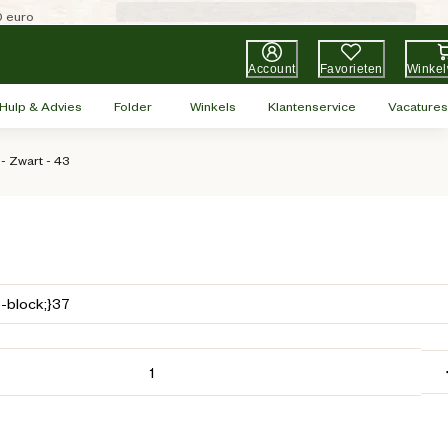
0 euro
Account
Favorieten
Winke
Hulp & Advies
Folder
Winkels
Klantenservice
Vacatures
- Zwart - 43