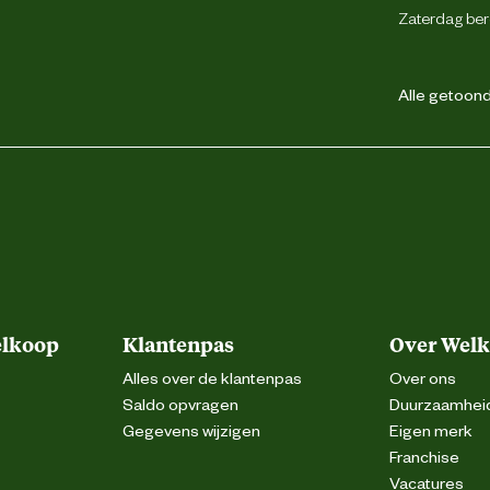
Zaterdag ber
Leer
Alle getoonde
Tpu
Niet van toepassing
elkoop
Klantenpas
Over Wel
Gevavi B.V.
Alles over de klantenpas
Over ons
Saldo opvragen
Duurzaamhei
Postbus 296, 8000 AG Zwolle
Gegevens wijzigen
Eigen merk
Franchise
Vacatures
info@gevavi.com