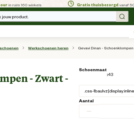
tour
in ruim 160 winkels
Gratis thuisbezorgd
vanaf 5
 jouw product.
Gevavi Dinan - Schoenklompen 
sschoenen
Werkschoenen heren
Schoenmaat
:
43
mpen - Zwart -
Aantal
−