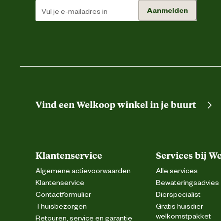
Aanmelden
Materiaal bovenkant schoen
Materiaal zool
Advies & Onderhoud
Vind een Welkoop winkel in je buurt
Onderhoudsadvies
Verantwoordelijke marktdeelnemer (EU)
Klantenservice
Services bij W
Verantwoordelijke marktdeelnemer naam
Algemene actievoorwaarden
Alle services
Klantenservice
Bewateringsadvies
Verantwoordelijke marktdeelnemer postadres
Contactformulier
Dierspecialist
Thuisbezorgen
Gratis huisdier
welkomstpakket
Retouren, service en garantie
Verantwoordelijke marktdeelnemer mailadres