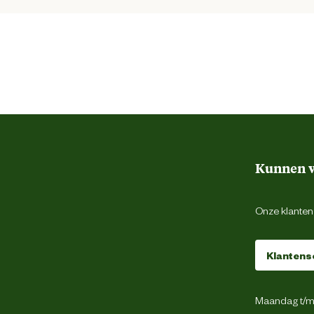
11.5 cm
Zwart
43
Kunnen w
Anti-slipzool
Onze klantens
Olie en brandstof resistent
Klantens
Hout
Maandag t/m 