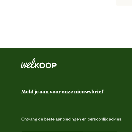
Artikel hoogte
Kleur detail
Schoenmaat
Techniek & Eigenschappen
Veiligheids eigenschappen
Materiaal & Samenstelling
Meld je aan voor onze nieuwsbrief
Duurzaamheids eigenschappen
Ontvang de beste aanbiedingen en persoonlijk advies.
Materiaal binnenzool