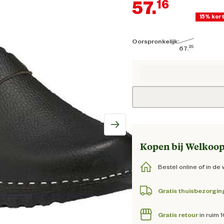
57.
16
15% kor
Oorspronkelijk:
Huid
25
67.
Oorspronkelijk
Kopen bij Welkoop
Bestel online of in de 
Gratis thuisbezorgin
Gratis retour
in ruim 