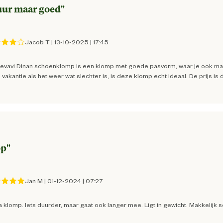
ur maar goed
"
leest. Deze zorgt voor een uitstekende
Bouw
rsteund blijven. Geen vermoeide voeten
Horeca
Jacob T
|
13-10-2025
|
17:45
, en de oliebestendige PU loopzool biedt
n voorzien van anti-zwiknokjes aan de
Logistiek
 Veiligheid en comfort gaan hand in hand
evavi Dinan schoenklomp is een klomp met goede pasvorm, waar je ook mak
 vakantie als het weer wat slechter is, is deze klomp echt ideaal. De prijs 
Gezondheidszorg
zijn de Gevavi Dinan schoenklompen
espen, gewoon aanschieten en je bent klaar
op zoek bent naar hoogwaardige klompen voor
8712377181832
keuze. Comfort, duurzaamheid en veiligheid
op
"
erschil zelf!
enklompen, houten klompen en werkkleding.
34 cm
eitverhouding.
Jan M
|
01-12-2024
|
07:27
23 cm
 klomp. Iets duurder, maar gaat ook langer mee. Ligt in gewicht. Makkelijk