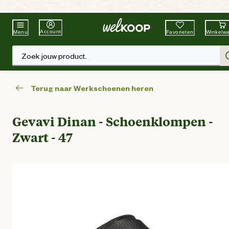
Beste Winkelketen
Tuin & Dier
Account
Favorieten
Winkelw
Menu
Zoek jouw product.
Terug naar Werkschoenen heren
Gevavi Dinan - Schoenklompen -
Zwart - 47