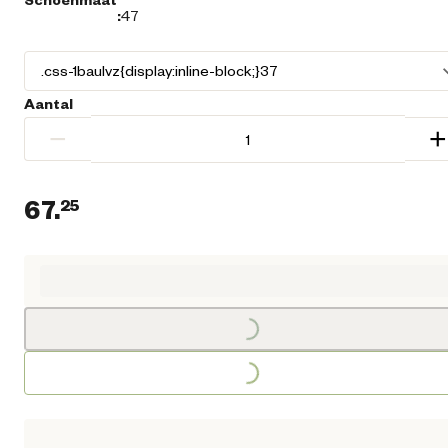
:
47
Aantal
−
+
67.
25
Huidige prijs € 67,25
Loading...
Loading...