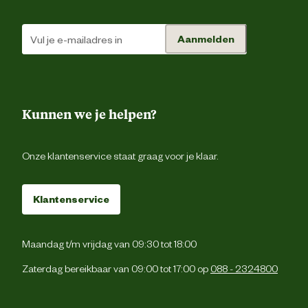
Veiligheids eigenschappen
Anti-slipzo
Aanmelden
Materiaal & Samenstelling
Duurzaamheids eigenschappen
Olie en brandstof resiste
Kunnen we je helpen?
Materiaal binnenzool
Ho
Onze klantenservice staat graag voor je klaar.
Materiaal bovenkant schoen
Le
Klantenservice
Materiaal zool
T
Maandag t/m vrijdag van 09:30 tot 18:00
Verantwoordelijke marktdeelnemer (EU)
Zaterdag bereikbaar van 09:00 tot 17:00 op
088 - 2324800
Verantwoordelijke marktdeelnemer
Gevavi B.