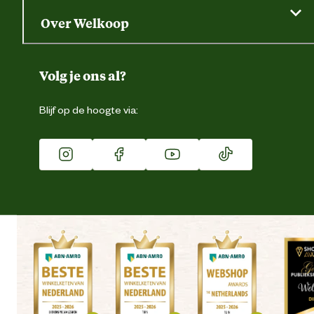
Saldo opvragen
Grondtest
Over Welkoop
Gegevens wijzigen
Over ons
Duurzaamheid
Volg je ons al?
Eigen merk
Blijf op de hoogte via:
Franchise
Vacatures
Winkels