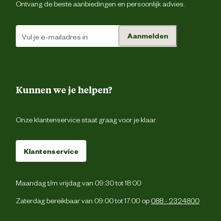
Ontvang de beste aanbiedingen en persoonlijk advies.
300 grad
Prestatie eigenschappen
contactwarm
Aanmelden
Schoenmaat
Sluiting
Elasti
Kunnen we je helpen?
Type schoen
Instapp
Onze klantenservice staat graag voor je klaar.
Techniek & Eigenschappen
Klantenservice
Fysieke eigenschappen
Lichtgewic
Maandag t/m vrijdag van 09:30 tot 18:00
Hoogte schacht
La
Zaterdag bereikbaar van 09:00 tot 17:00 op
088 - 2324800