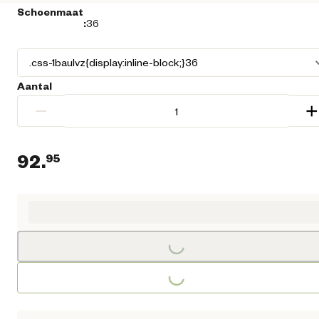
Schoenmaat
:
36
Aantal
−
+
92.
95
Huidige prijs € 92,95
Loading...
Loading...