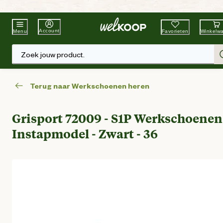
Beste Winkelketen
Tuin & Dier
Account
Favorieten
Winkelw
Menu
Zoek jouw product.
Terug naar Werkschoenen heren
Grisport 72009 - S1P Werkschoenen
Instapmodel - Zwart - 36