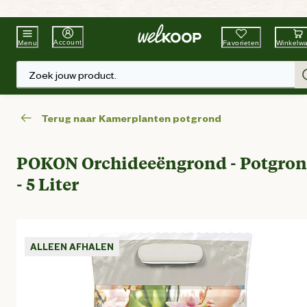
Beste Winkelketen
Tuin & Dier
Account
Favorieten
Winkelw
Menu
Zoek jouw product.
Terug naar Kamerplanten potgrond
POKON Orchideeëngrond - Potgro
- 5 Liter
ALLEEN AFHALEN