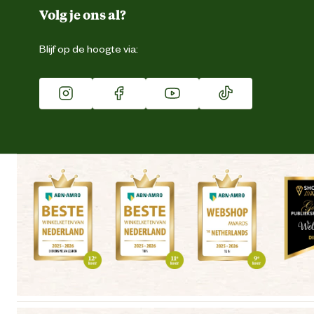
Duurzaamheid
Volg je ons al?
Eigen merk
Blijf op de hoogte via:
Franchise
Vacatures
Winkels