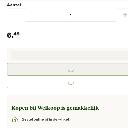
Aantal
−
+
6.
49
Huidige prijs € 6,49
Loading...
Loading...
Kopen bij Welkoop is gemakkelijk
Bestel online of in de winkel.