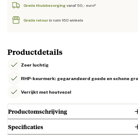
Gratis thuisbezorging
vanaf 50,- euro*
Gratis retour
in ruim 160 winkels
Productdetails
Zeer luchtig
RHP-keurmerk: gegarandeerd goede en schone gr
Verrijkt met houtvezel
Productomschrijving
Specificaties
Op zoek naar de beste potgrond voor je orchideeën? Ontdek Pokon
Orchidee Grond! Maar waarom is deze grond zo speciaal voor je