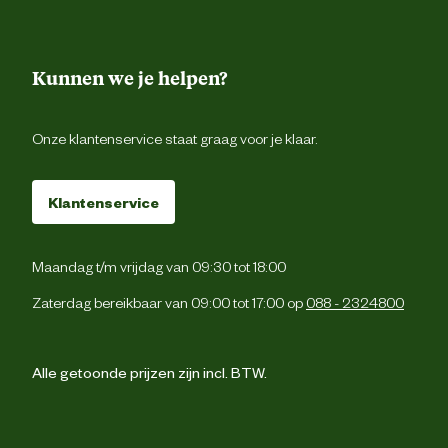
Verantwoordelijke marktdeelnemer (EU)
Verantwoordelijke
Kunnen we je helpen?
Pokon Evergreen B.
marktdeelnemer naam
Onze klantenservice staat graag voor je klaar.
Verantwoordelijke
Dynamostraat 22-24, 3903 
marktdeelnemer postadres
Veenenda
Klantenservice
Verantwoordelijke
consumenten@pokonevergreen.
marktdeelnemer mailadres
Maandag t/m vrijdag van 09:30 tot 18:00
Zaterdag bereikbaar van 09:00 tot 17:00 op
088 - 2324800
Alle getoonde prijzen zijn incl. BTW.