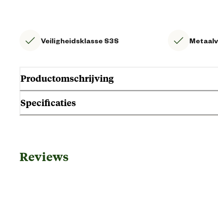
Veiligheidsklasse S3S
Metaalvr
Productomschrijving
Specificaties
Gebruik & Geschiktheid
Reviews
Geschikt voor geslacht
Geschikt voor sector