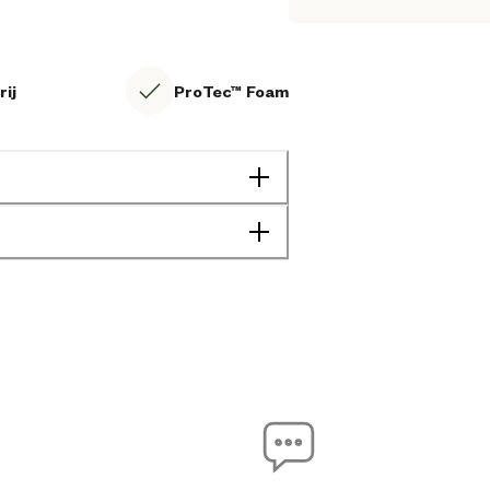
ij
ProTec™ Foam
Unisex
Agrarisch
Bouw