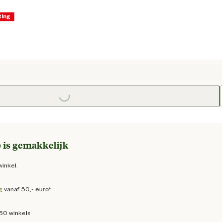
ting
dige prijs € 96,86
Loading...
Loadi
 prijs € 113,95
 is gemakkelijk
winkel.
g
vanaf 50,- euro*
160 winkels