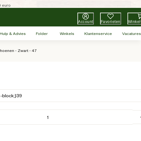
0 euro
Account
Favorieten
Winke
Hulp & Advies
Folder
Winkels
Klantenservice
Vacatures
hoenen - Zwart - 47