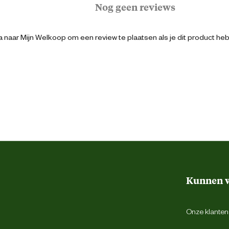
Nog geen reviews
Logistiek
 naar Mijn Welkoop om een review te plaatsen als je dit product he
8713458014230
Hiel support systeem
Schokabsorberend
Uitneembare inlegzool
Antistatisch
Kunnen w
Zwart
Onze klantens