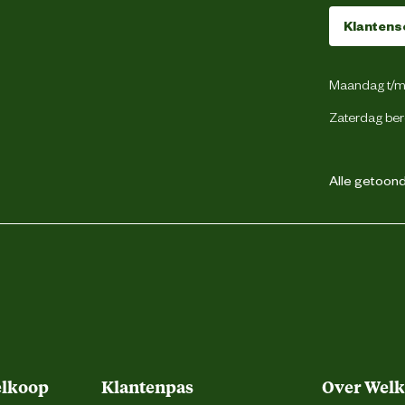
47
Klantens
Veter
Maandag t/m 
Zaterdag ber
Normale leest
Alle getoonde
Sneaker
Lichtgewicht
Laag
elkoop
Klantenpas
Over Wel
Laag