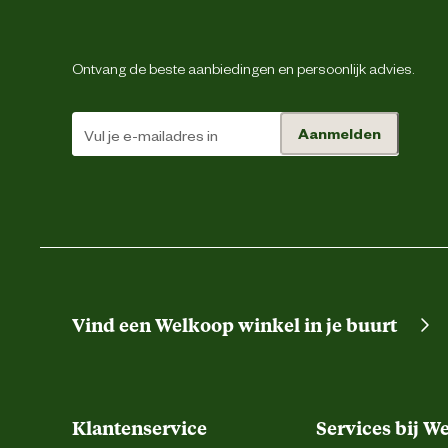
Schoenmaat
Ontvang de beste aanbiedingen en persoonlijk advies.
Sluiting
Aanmelden
Type leest
Type schoen
Techniek & Eigenschappen
Fysieke eigenschappen
Vind een Welkoop winkel in je buurt
Hoogte schacht
Klantenservice
Services bij W
Hoogte schoen