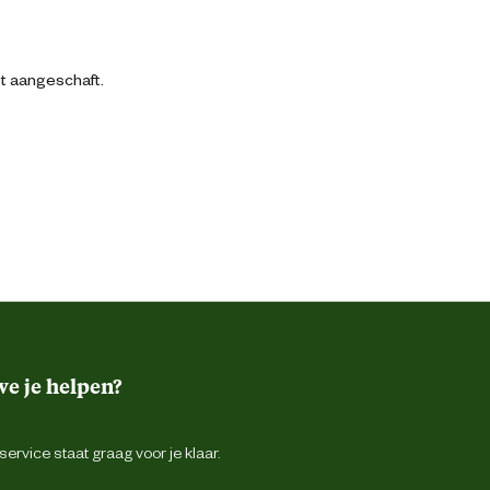
bt aangeschaft.
e je helpen?
ervice staat graag voor je klaar.