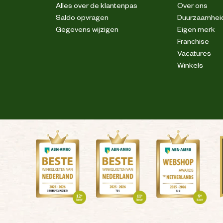
Alles over de klantenpas
Over ons
Saldo opvragen
Duurzaamhei
Anti-slipzool
Gegevens wijzigen
Eigen merk
Franchise
Vacatures
S3S
Winkels
Olie en brandstof resistent
3D Mesh
Microfiber
Ademend