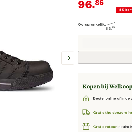
96.
86
15% kor
Oorspronkelijk:
Hui
95
113.
Oorspronkelijke
Kopen bij Welkoop
Bestel online of in de 
Gratis thuisbezorgin
Gratis retour
in ruim 