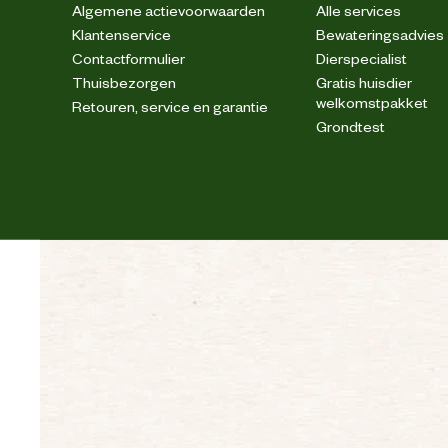
Algemene actievoorwaarden
Alle services
Klantenservice
Bewateringsadvies
Veiligheids eigenschappen
Contactformulier
Dierspecialist
Thuisbezorgen
Gratis huisdier
welkomstpakket
Retouren, service en garantie
Veiligheidsnorm
Grondtest
Materiaal & Samenstelling
Duurzaamheids eigenschappen
Materiaal binnenvoering
Materiaal bovenkant schoen