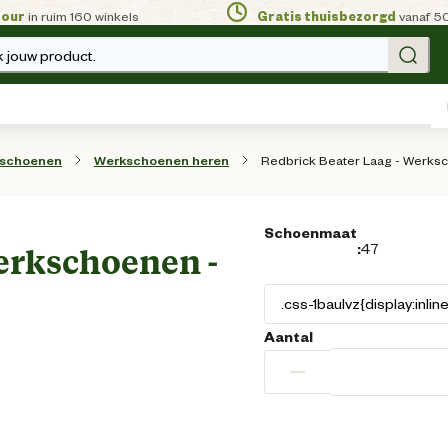
tour
in ruim 160 winkels
Gratis thuisbezorgd
vanaf 5
 jouw product.
Redbrick Beater Laag - Werksc
sschoenen
Werkschoenen heren
Schoenmaat
:
47
erkschoenen -
Aantal
−