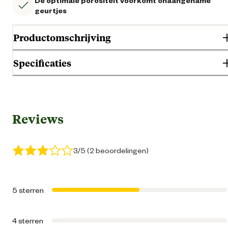
De optimale porositeit voorkomt onaangename
geurtjes
Productomschrijving
Specificaties
Algemene informatie
Reviews
Ean
84115148054
Artikel breedte
32 
3/5 (2 beoordelingen)
Artikel diepte
16 
5 sterren
Artikel hoogte
49 
4 sterren