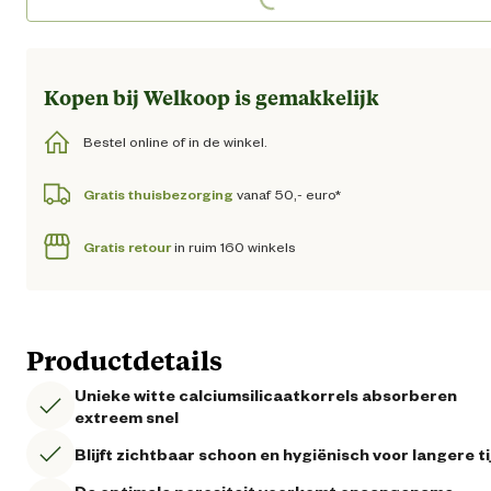
Loading...
Kopen bij Welkoop is gemakkelijk
Bestel online of in de winkel.
Gratis thuisbezorging
vanaf 50,- euro*
Gratis retour
in ruim 160 winkels
Productdetails
Unieke witte calciumsilicaatkorrels absorberen
extreem snel
Blijft zichtbaar schoon en hygiënisch voor langere ti