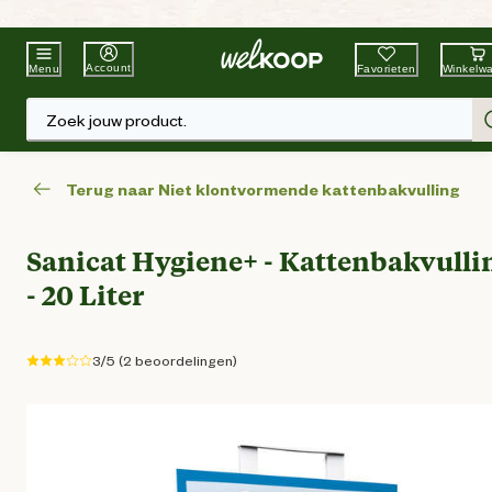
Beste Winkelketen
Tuin & Dier
Account
Favorieten
Winkelw
Menu
Zoek jouw product.
Terug naar Niet klontvormende kattenbakvulling
Sanicat Hygiene+ - Kattenbakvulli
- 20 Liter
3/5 (2 beoordelingen)