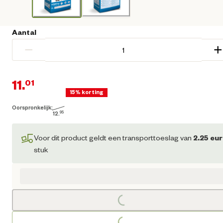
Aantal
−
+
11.
01
15% korting
Oorspronkelijk:
Huidige prijs € 11,01
12.
95
Oorspronkelijke prijs € 12,95
Voor dit product geldt een transporttoeslag van
2.25
eur
stuk
Loading...