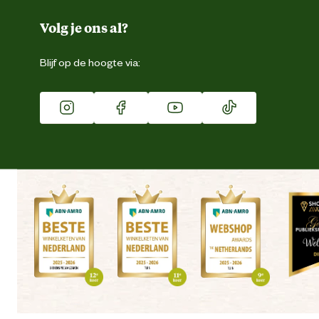
Over ons
Duurzaamheid
Volg je ons al?
Eigen merk
Blijf op de hoogte via:
Franchise
Vacatures
Winkels