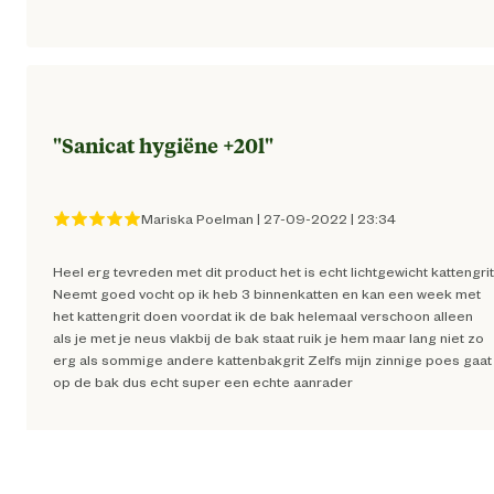
Ingredienten
calciumsilica
Advies & Onderhoud
"
Sanicat hygiëne +20l
"
Bewaaradvies
Op een droge plaats bewar
Mariska Poelman
|
27-09-2022
|
23:34
Heel erg tevreden met dit product het is echt lichtgewicht kattengrit
Neemt goed vocht op ik heb 3 binnenkatten en kan een week met
het kattengrit doen voordat ik de bak helemaal verschoon alleen
als je met je neus vlakbij de bak staat ruik je hem maar lang niet zo
erg als sommige andere kattenbakgrit Zelfs mijn zinnige poes gaat
op de bak dus echt super een echte aanrader