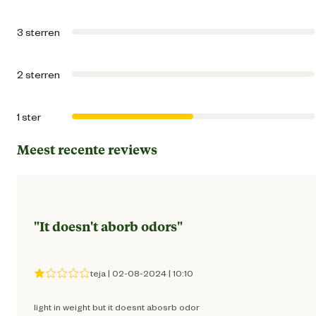
Functionele
Stofvr
eigenschappen
3 sterren
Geur
Zonder toegevoegde ge
2 sterren
Inhoud
consumenten
20 Lit
1 ster
eenheid
Meest recente reviews
Vochtopname
Zeer go
Zwangere vrouwen en mensen waarbij h
immuunsysteem niet optimaal werkt, mogen 
Waarschuwing
kattenbak niet verschonen vanwege het risico 
"
It doesn't aborb odors
"
toxoplasmo
Materiaal & Samenstelling
teja
|
02-08-2024
|
10:10
light in weight but it doesnt abosrb odor
Materiaal eigenschappen
Vochtabsorbere