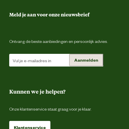
Materiaal binnenzool
Ho
Meld je aan voor onze nieuwsbrief
Materiaal bovenkant schoen
Le
Ontvang de beste aanbiedingen en persoonlijk advies.
Materiaal eigenschappen
Waterafstote
Aanmelden
Materiaal tussenzool
Ho
Materiaal zool
Kunnen we je helpen?
Advies & Onderhoud
Onze klantenservice staat graag voor je klaar.
Onderhoudsadvies
Regelmatig invetten met lederv
Klantenservice