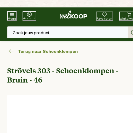
Beste Winkelketen
Tuin & Dier
Account
Favorieten
Winkelw
Menu
Zoek jouw product.
Terug naar Schoenklompen
Strövels 303 - Schoenklompen -
Bruin - 46