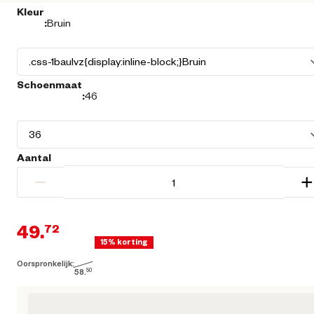
Kleur
:
Bruin
Schoenmaat
:
46
Aantal
−
+
49.
72
15% korting
Oorspronkelijk:
Huidige prijs € 49,72
58.
50
Loading...
Oorspronkelijke prijs € 58,50