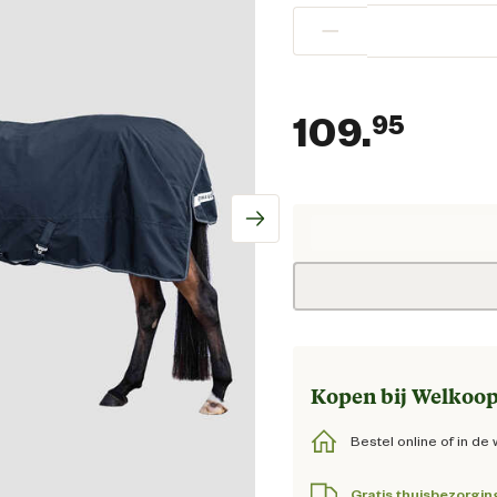
−
109.
95
Huidi
Kopen bij Welkoop
Bestel online of in de 
Gratis thuisbezorgin