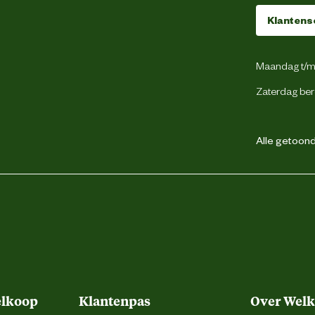
Waterdicht
Klantens
Reflecterend
Maandag t/m 
100 gram
Zaterdag ber
Alle getoonde
elkoop
Klantenpas
Over Wel