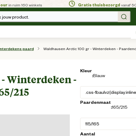
tour
in ruim 160 winkels
Gratis thuisbezorgd
vanaf 5
 jouw product.
Waldhausen Arctic 100 gr - Winterdeken - Paardend
nterdekens paard
Kleur
:
Blauw
 - Winterdeken -
65/215
Paardenmaat
:
165/215
Aantal