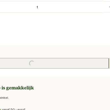
ge prijs € 109,95
Loading...
 is gemakkelijk
winkel.
g
vanaf 50,- euro*