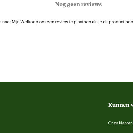
Nog geen reviews
Blauw
 naar Mijn Welkoop om een review te plaatsen als je dit product he
Buiksingels
165/215
100 GRAMS
Reflecterend
Kunnen w
Onze klantens