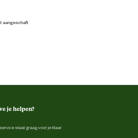
bt aangeschaft.
e je helpen?
ervice staat graag voor je klaar.