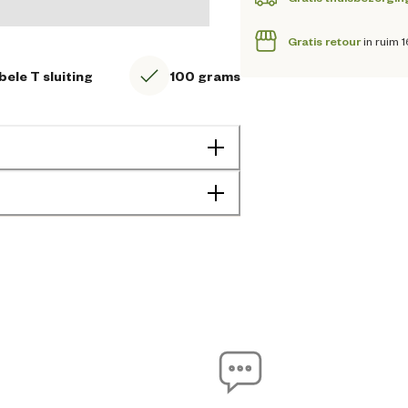
Gratis retour
in ruim 
ele T sluiting
100 grams
4057962242425
Verstelbare voorsluiting
Verstelbaar