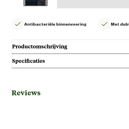
Antibacteriële binnenvoering
Met dubb
Productomschrijving
Specificaties
Algemene informatie
Reviews
Ean
Gemaks eigenschappen