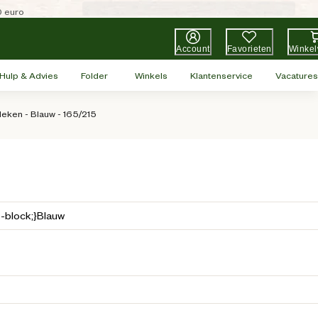
0 euro
Account
Favorieten
Winke
Hulp & Advies
Folder
Winkels
Klantenservice
Vacatures
eken - Blauw - 165/215