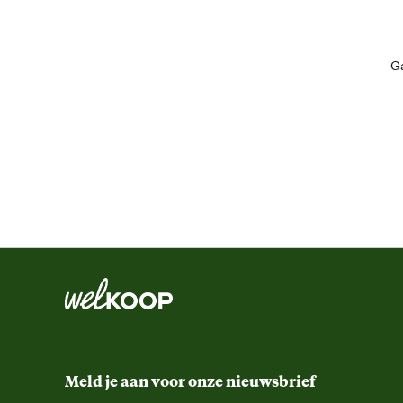
Kleur detail
Ga
Ontwerp eigenschappen
Paardenmaat
Smaak aroma detail
Techniek & Eigenschappen
Veiligheids eigenschappen
Materiaal & Samenstelling
Meld je aan voor onze nieuwsbrief