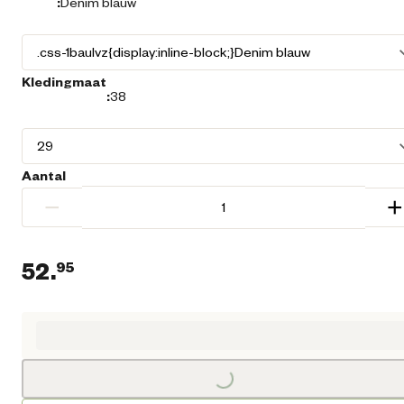
:
Denim blauw
Kledingmaat
:
38
Aantal
−
+
52.
95
Huidige prijs € 52,95
Loading...