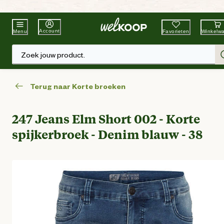
Beste Winkelketen
Tuin & Dier
Account
Favorieten
Winkelw
Menu
Zoek jouw product.
Terug naar Korte broeken
247 Jeans Elm Short 002 - Korte
spijkerbroek - Denim blauw - 38