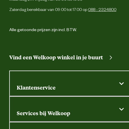
Verantwoordelijke marktdeelnemer
247 Jeans 
naam
Zaterdag bereikbaar van 09:00 tot 17:00 op
088 - 2324800
Verantwoordelijke marktdeelnemer
Riddererf 12, 3861 
postadres
Nijke
Alle getoonde prijzen zijn incl. BTW.
Verantwoordelijke marktdeelnemer
order@247jeans.c
mailadres
Vind een Welkoop winkel in je buurt
Klantenservice
Algemene actievoorwaarden
Klantenservice
Services bij Welkoop
Contactformulier
Alle services
Thuisbezorgen