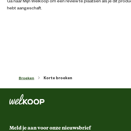
Ga naar Mijn Welkoop om een review te plaatsen als je dit produ
hebt aangeschaft.
Artikel diepte
2 
Artikel hoogte
6 
Kledingmaat
Kleur detail
Denim bla
Broeken
Korte broeken
Voorgevormde tailleba
Ontwerp
Riemluss
eigenschappen
Gulpsluiting met ri
2 steekzakk
Meld je aan voor onze nieuwsbrief