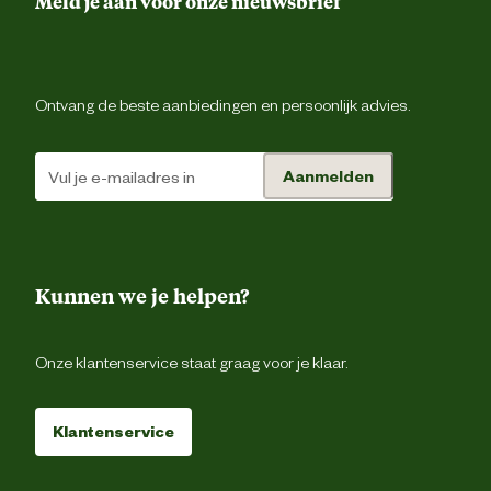
Meld je aan voor onze nieuwsbrief
Riemluss
Ontwerp eigenschappen
Contraststiks
Ontvang de beste aanbiedingen en persoonlijk advies.
Gulpsluiting met ri
Aanmelden
Taillemaat
W3
2 steekzakk
Type zakken
Kunnen we je helpen?
2 achterzakk
Materiaal & Samenstelling
Onze klantenservice staat graag voor je klaar.
Materiaal
Stret
eigenschappen
Klantenservice
75% katoen, 24% polyester, 