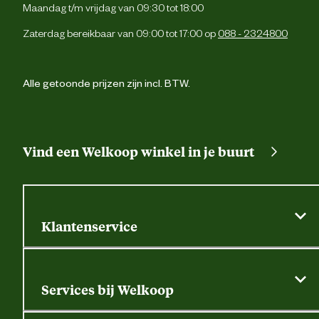
Materiaal stof
Maandag t/m vrijdag van 09:30 tot 18:00
elast
Zaterdag bereikbaar van 09:00 tot 17:00 op
088 - 2324800
Verantwoordelijke marktdeelnemer (EU)
Alle getoonde prijzen zijn incl. BTW.
Verantwoordelijke marktdeelnemer
247 Jeans 
naam
Verantwoordelijke marktdeelnemer
Riddererf 12, 3861 
postadres
Nijke
Vind een Welkoop winkel in je buurt
Verantwoordelijke marktdeelnemer
order@247jeans.c
mailadres
Klantenservice
Algemene actievoorwaarden
Klantenservice
Services bij Welkoop
Contactformulier
Alle services