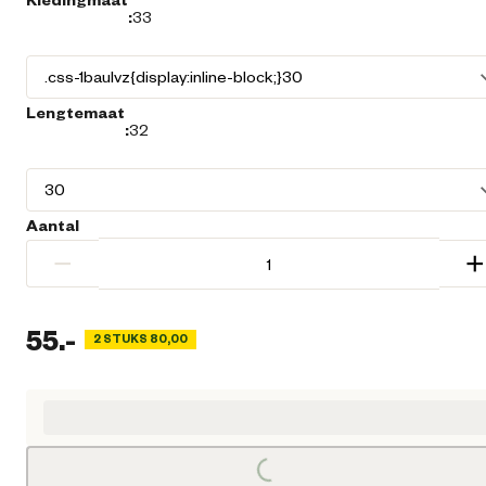
:
33
Lengtemaat
:
32
Aantal
−
+
55.
-
2 STUKS 80,00
Huidige prijs € 55,00