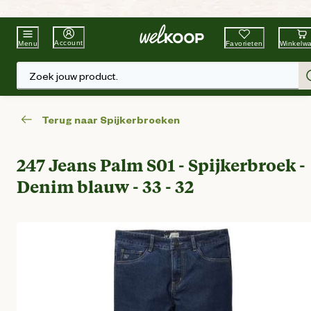
Beste Winkelketen
Tuin & Dier
Account
Favorieten
Winkelw
Menu
Zoek jouw product.
Terug naar Spijkerbroeken
247 Jeans Palm S01 - Spijkerbroek -
Denim blauw - 33 - 32