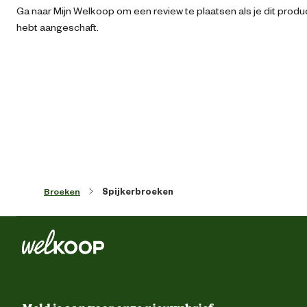
Ga naar Mijn Welkoop om een review te plaatsen als je dit produ
hebt aangeschaft.
Artikel diepte
37 
Artikel hoogte
3 
Kledingmaat
Kleur detail
Denim bla
Broeken
Spijkerbroeken
Lengtemaat
Model
Rechte pi
Voorgevormde tailleba