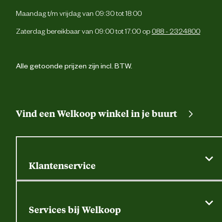
75% katoen, 24% polyester, 
Materiaal stof
Maandag t/m vrijdag van 09:30 tot 18:00
elast
Zaterdag bereikbaar van 09:00 tot 17:00 op
088 - 2324800
Verantwoordelijke marktdeelnemer (EU)
Alle getoonde prijzen zijn incl. BTW.
Verantwoordelijke marktdeelnemer
247 Jeans 
naam
Verantwoordelijke marktdeelnemer
Riddererf 12, 3861 
postadres
Nijke
Vind een Welkoop winkel in je buurt
Verantwoordelijke marktdeelnemer
order@247jeans.c
mailadres
Klantenservice
Algemene actievoorwaarden
Klantenservice
Services bij Welkoop
Contactformulier