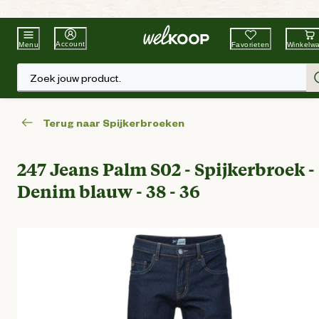
Beste Winkelketen
Tuin & Dier
Account
Favorieten
Winkelw
Menu
Zoek jouw product.
Terug naar Spijkerbroeken
247 Jeans Palm S02 - Spijkerbroek -
Denim blauw - 38 - 36