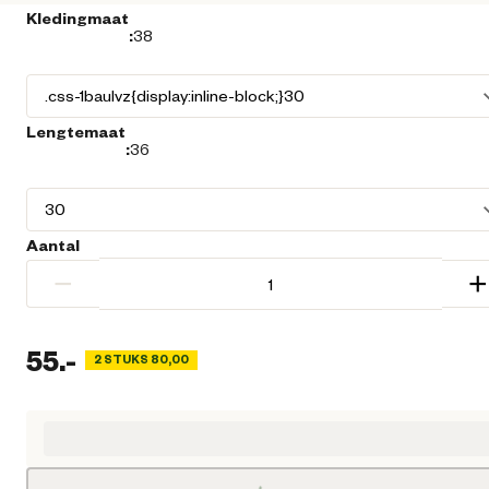
Kledingmaat
:
38
Lengtemaat
:
36
Aantal
−
+
55.
-
2 STUKS 80,00
Huidige prijs € 55,00