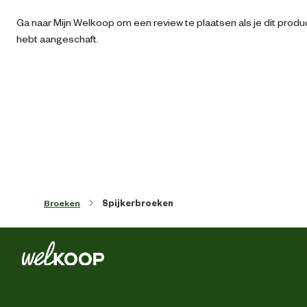
Artikel breedte
30 
Ga naar Mijn Welkoop om een review te plaatsen als je dit produ
hebt aangeschaft.
Artikel diepte
37 
Artikel hoogte
3 
Kledingmaat
Kleur detail
Denim bla
Broeken
Spijkerbroeken
Lengtemaat
Model
Rechte pi
Voorgevormde tailleba