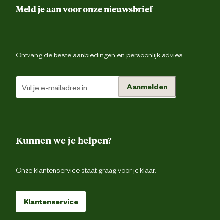
Meld je aan voor onze nieuwsbrief
Riemluss
Ontwerp eigenschappen
Contraststiks
Ontvang de beste aanbiedingen en persoonlijk advies.
Gulpsluiting met ri
Aanmelden
Taillemaat
W3
2 steekzakk
Type zakken
Kunnen we je helpen?
2 achterzakk
Materiaal & Samenstelling
Onze klantenservice staat graag voor je klaar.
Materiaal
Stret
eigenschappen
Klantenservice