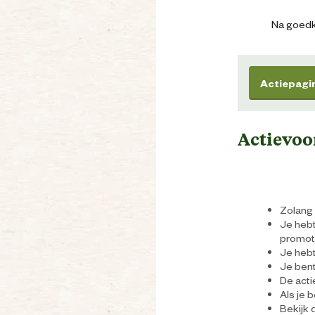
Na goedk
Actiepagi
Actievo
Zolang 
Je heb
promot
Je hebt
Je bent 
De acti
Als je 
Bekijk