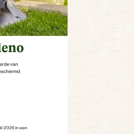
ileno
aarde van
 beschermd
li 2026 in een