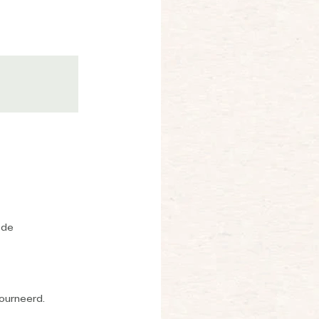
 de
tourneerd.