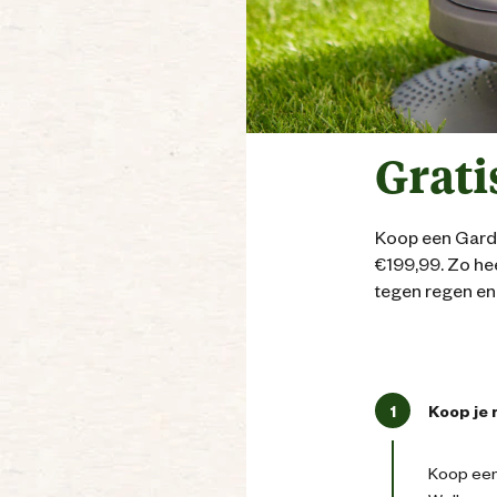
Grati
Koop een Garde
€199,99. Zo hee
tegen regen en
1
Koop je
Koop een 