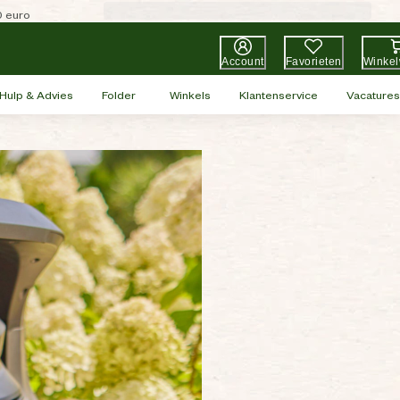
0 euro
Account
Favorieten
Winke
Hulp & Advies
Folder
Winkels
Klantenservice
Vacatures