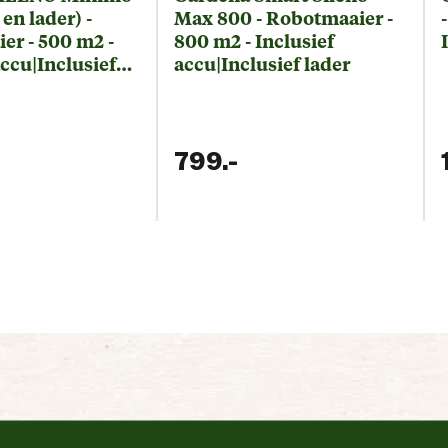
 en lader) -
Max 800 - Robotmaaier -
er - 500 m2 -
800 m2 - Inclusief
accu|Inclusief
accu|Inclusief lader
799.
-
uidige prijs € 499,99
Huidige prijs € 7