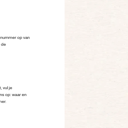
rienummer op van
n de
 vul je
ns op: waar en
mer.