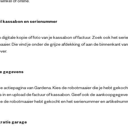
inkel of online.
l kassabon en serienummer
digitale kopie of foto van je kassabon of factuur. Zoek ook het se
aaier. Die vind je onder de grijze afdekking of aan de binnenkant va
ver.
je gegevens
e actiepagina van Gardena. Kies de robotmaaier die je hebt gekocht,
 in en upload de factuur of kassabon. Geef ook de aankoopgegeve
je de robotmaaier hebt gekocht en het serienummer en artikelnum
 gratis garage