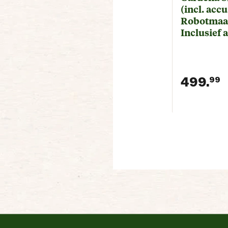
(incl. accu
Robotmaai
Inclusief 
lader
499.
99
H