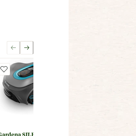
Gardena SILENO free 600
Gardena Smart Silen