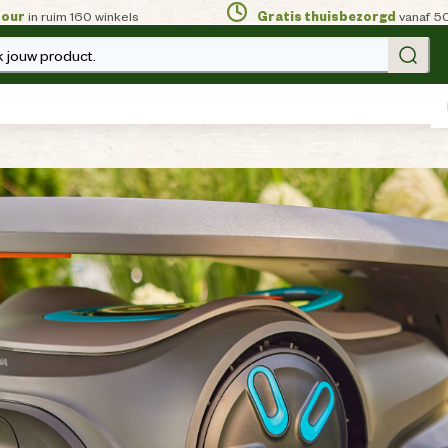
tour
in ruim 160 winkels
Gratis thuisbezorgd
vanaf 5
 jouw product.