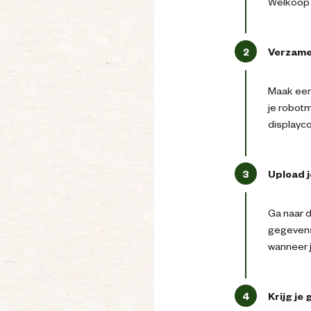
Welkoop w
2
Verzame
Maak een 
je robotm
displayco
3
Upload 
Ga naar d
gegevens
wanneer 
4
Krijg je