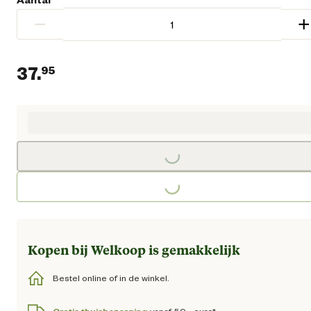
−
+
37.
95
Huidige prijs € 37,95
Loading...
Loading...
Kopen bij Welkoop is gemakkelijk
Bestel online of in de winkel.