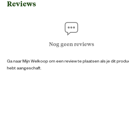
Reviews
Vark
Ge
K
Paa
Nog geen reviews
Geschikt voor diersoort
Pluimv
Ga naar Mijn Welkoop om een review te plaatsen als je dit produ
Ru
hebt aangeschaft.
Scha
Wi
Geschikt voor paal
Kunst
Algemene informatie