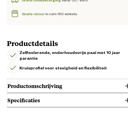
Gratis thuisbezorging
vanaf 50,- euro*
Gratis retour
in ruim 160 winkels
Productdetails
Zelfisolerende, onderhoudsvrije paal met 10 jaar
garantie
Kruisprofiel voor stevigheid en flexibiliteit
Productomschrijving
Specificaties
Gebruik & Geschiktheid