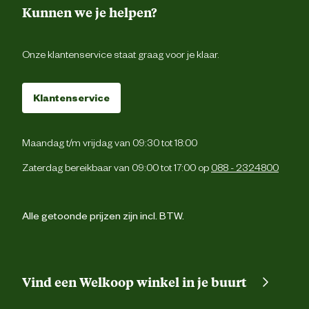
Kunnen we je helpen?
Advies & Onderhoud
Onze klantenservice staat graag voor je klaar.
Garantie
10 ja
Klantenservice
Maandag t/m vrijdag van 09:30 tot 18:00
Zaterdag bereikbaar van 09:00 tot 17:00 op
088 - 2324800
Alle getoonde prijzen zijn incl. BTW.
Vind een Welkoop winkel in je buurt