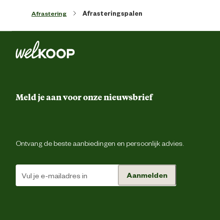
Afrastering
Afrasteringspalen
Ean
87132350095
Artikel breedte
160 
Artikel diepte
13 
Meld je aan voor onze nieuwsbrief
Artikel hoogte
13 
Ontvang de beste aanbiedingen en persoonlijk advies.
Inhoud consumenten eenheid
4 Stu
Lengte
150 
Aanmelden
Vorm
Vierka