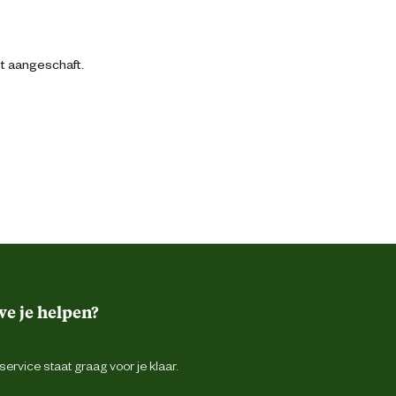
bt aangeschaft.
e je helpen?
ervice staat graag voor je klaar.