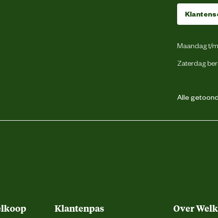
Laag
Klantens
Maandag t/m 
Zaterdag ber
Waterbestendig
Suede
Alle getoonde
Ademend
Waterbestendig
Vibram
elkoop
Klantenpas
Over Wel