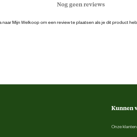
Nog geen reviews
Hiel support systeem
 naar Mijn Welkoop om een review te plaatsen als je dit product he
Beige
42
Veter
Lichtgewicht
Kunnen w
Laag
Onze klantens