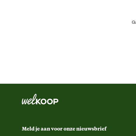
Comfort en ergonomische eigenschappen
Ga
Kleur detail
Schoenmaat
Sluiting
Techniek & Eigenschappen
Fysieke eigenschappen
Hoogte schacht
Meld je aan voor onze nieuwsbrief