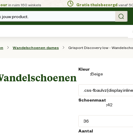
tour
in ruim 160 winkels
Gratis thuisbezorgd
vanaf 5
 jouw product.
Grisport Discovery low - Wandelscho
en
Wandelschoenen dames
Kleur
:
Beige
- Wandelschoenen
Schoenmaat
:
42
Aantal