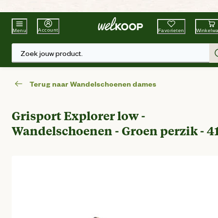
Beste Winkelketen
Tuin & Dier
Account
Favorieten
Winkelw
Menu
Zoek jouw product.
Terug naar Wandelschoenen dames
Grisport Explorer low -
Wandelschoenen - Groen perzik - 4