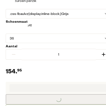
:
Groen perzik
Schoenmaat
:
41
Aantal
−
+
154.
95
Huidige prijs € 154,95
Loading...