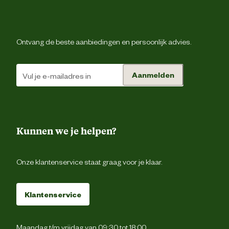
Veiligheids eigenschappen
Anti-slipzo
Materiaal & Samenstelling
Ontvang de beste aanbiedingen en persoonlijk advies.
Duurzaamheids eigenschappen
Waterbestend
Aanmelden
Materiaal bovenkant schoen
Sue
Ademe
Kunnen we je helpen?
Materiaal eigenschappen
Waterbestend
Onze klantenservice staat graag voor je klaar.
Materiaal zool
Vibr
Klantenservice
Maandag t/m vrijdag van 09:30 tot 18:00