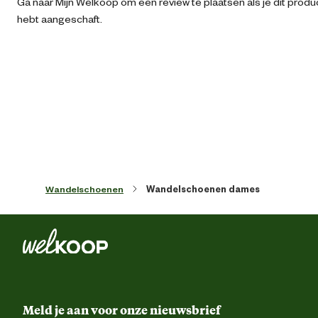
Ga naar Mijn Welkoop om een review te plaatsen als je dit produ
hebt aangeschaft.
Kleur detail
Groen perz
Schoenmaat
Sluiting
Vet
Techniek & Eigenschappen
Wandelschoenen
Wandelschoenen dames
Fysieke eigenschappen
Lichtgewic
Hoogte schacht
La
Hoogte schoen
La
Meld je aan voor onze nieuwsbrief