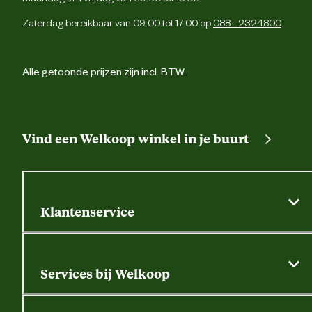
Zaterdag bereikbaar van 09:00 tot 17:00 op
088 - 2324800
Alle getoonde prijzen zijn incl. BTW.
Vind een Welkoop winkel in je buurt
Klantenservice
Algemene actievoorwaarden
Klantenservice
Services bij Welkoop
Contactformulier
Alle services
Thuisbezorgen