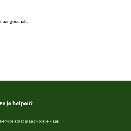
bt aangeschaft.
e je helpen?
ervice staat graag voor je klaar.