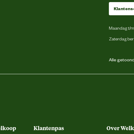
44
Klantens
Veter
Maandag t/m 
Zaterdag ber
Laag
Alle getoonde
Laag
Leer
Ademend
elkoop
Klantenpas
Over Wel