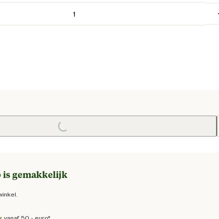
ge prijs € 109,95
Loading...
 is gemakkelijk
winkel.
g
vanaf 50,- euro*