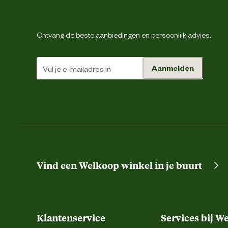
Schoenmaat
Ontvang de beste aanbiedingen en persoonlijk advies.
Sluiting
Techniek & Eigenschappen
Aanmelden
Hoogte schacht
Hoogte schoen
Materiaal & Samenstelling
Vind een Welkoop winkel in je buurt
Materiaal bovenkant schoen
Klantenservice
Services bij W
Materiaal eigenschappen