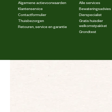
Algemene actievoorwaarden
Alle services
Klantenservice
Bewateringsadvies
Contactformulier
Dierspecialist
Materiaal zool
Thuisbezorgen
Gratis huisdier
welkomstpakket
Retouren, service en garantie
Grondtest
Verantwoordelijke marktdeelnemer (EU)
Verantwoordelijke marktdeelnemer naam
Verantwoordelijke marktdeelnemer postadres
Verantwoordelijke marktdeelnemer mailadres