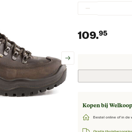
−
109.
95
Huidi
Kopen bij Welkoop
Bestel online of in de 
Gratis thuisbezorgin