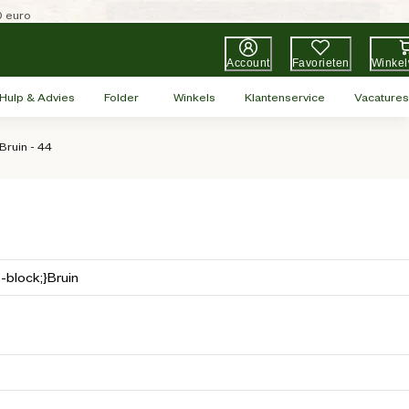
0 euro
Account
Favorieten
Winke
Hulp & Advies
Folder
Winkels
Klantenservice
Vacatures
Bruin - 44