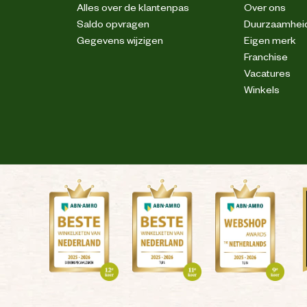
Alles over de klantenpas
Over ons
Waterafstotend
Saldo opvragen
Duurzaamhei
Gegevens wijzigen
Eigen merk
Rubber
Franchise
Vacatures
Winkels
Antar Shoe
Rietkraag 17 8082 AA Elburg
info@antarshoe.nl