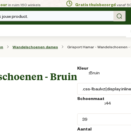
tour
in ruim 160 winkels
Gratis thuisbezorgd
vanaf 5
 jouw product.
Grisport Hamar - Wandelschoenen - 
en
Wandelschoenen dames
Kleur
:
Bruin
schoenen - Bruin
Schoenmaat
:
44
Aantal