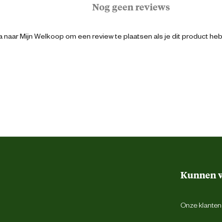
Nog geen reviews
raan verwerkt wat er voor zorgt dat de
 naar Mijn Welkoop om een review te plaatsen als je dit product he
8718191015810
en vrijetijdsschoenen van topkwaliteit met
sport is toonaangevend dankzij innovatie,
ikt voor jong en oud.
30 cm
21.8 cm
14.4 cm
Uitneembare inlegzool
Kunnen w
Bruin
Onze klantens