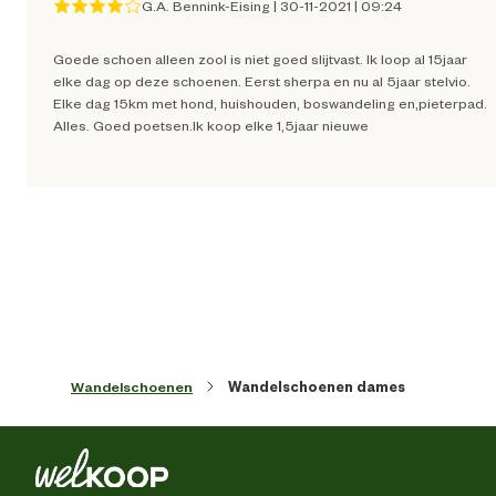
G.A. Bennink-Eising
|
30-11-2021
|
09:24
Kleur detail
Bru
Goede schoen alleen zool is niet goed slijtvast. Ik loop al 15jaar
elke dag op deze schoenen. Eerst sherpa en nu al 5jaar stelvio.
Schoenmaat
Elke dag 15km met hond, huishouden, boswandeling en,pieterpad.
Alles. Goed poetsen.Ik koop elke 1,5jaar nieuwe
Sluiting
Vet
Type leest
Normale lee
Techniek & Eigenschappen
Hoogte schacht
Ho
Wandelschoenen
Wandelschoenen dames
Hoogte schoen
Ho