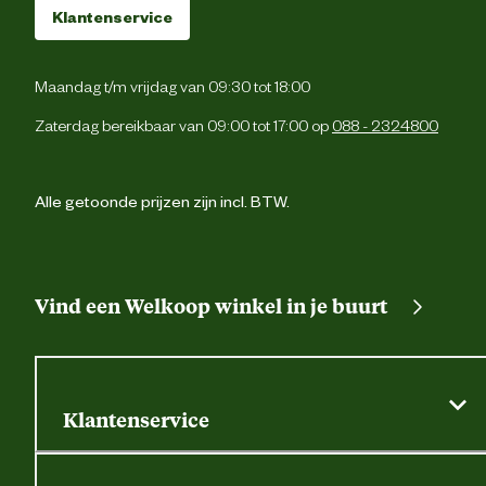
Klantenservice
Verantwoordelijke marktdeelnemer (EU)
Maandag t/m vrijdag van 09:30 tot 18:00
Verantwoordelijke marktdeelnemer
Antar Sh
naam
Zaterdag bereikbaar van 09:00 tot 17:00 op
088 - 2324800
Verantwoordelijke marktdeelnemer
Rietkraag 17 8082 
postadres
Elbu
Alle getoonde prijzen zijn incl. BTW.
Verantwoordelijke marktdeelnemer
info@antarshoe.
mailadres
Vind een Welkoop winkel in je buurt
Klantenservice
Algemene actievoorwaarden