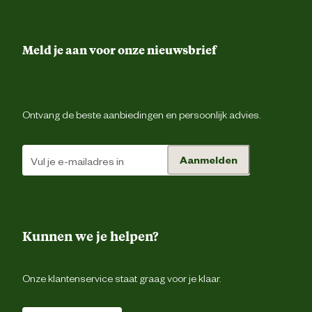
Veiligheids eigenschappen
Anti-slipzo
Materiaal & Samenstelling
Meld je aan voor onze nieuwsbrief
Materiaal bovenkant schoen
Le
Ontvang de beste aanbiedingen en persoonlijk advies.
Ademe
Materiaal eigenschappen
Waterafstote
Aanmelden
Materiaal zool
Rubb
Kunnen we je helpen?
Advies & Onderhoud
De schoen is gemaakt van gevet leder. De
Onze klantenservice staat graag voor je klaar.
Onderhoudsadvies
kan het best onderhouden worden met e
blank lederve