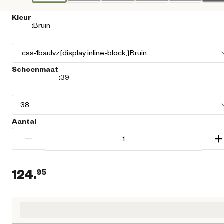
Kleur
:
Bruin
Schoenmaat
:
39
Aantal
−
+
124.
95
Huidige prijs € 124,95