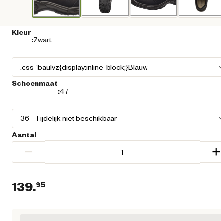
Kleur
:
Zwart
Schoenmaat
:
47
Aantal
−
+
139.
95
Huidige prijs € 139,95