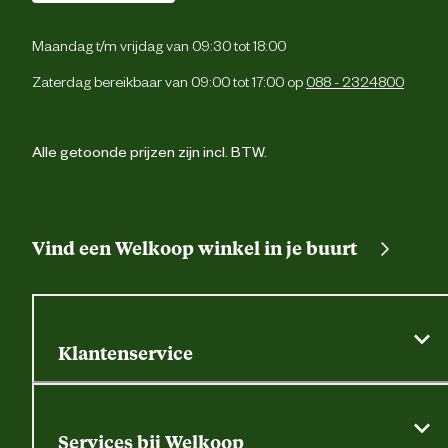
De Travel Low is gemaakt van nubuck lede
Nubuck is glad leer dat aan de bovenka
licht geschuurd is. De schoenen kunt
Maandag t/m vrijdag van 09:30 tot 18:00
onderhouden met een spray voor nubu
leer. Zorg ervoor dat de schoenen scho
Zaterdag bereikbaar van 09:00 tot 17:00 op
088 - 2324800
en droog zijn voordat u ze behandeld. U ku
ze schoonmaken met een nubuck borstel.
Onderhoudsadvies
kunt ook een speciale gom gebruiken om h
vuil te verwijderen, met de zachte zijde gee
Alle getoonde prijzen zijn incl. BTW.
de gom het leer weer zijn oorspronkelij
uitstraling. Als de schoenen na 
behandeling droog zijn, kunt u ze n
behandelen met een water- en vuilafstoten
impregneerspray voor Nubuck lede
Vind een Welkoop winkel in je buurt
Klantenservice
Algemene actievoorwaarden
Klantenservice
Services bij Welkoop