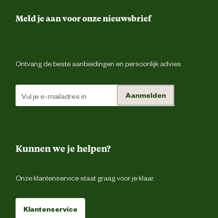
Materiaal & Samenstelling
Meld je aan voor onze nieuwsbrief
Duurzaamheids eigenschappen
Waterbestend
Ontvang de beste aanbiedingen en persoonlijk advies.
Materiaal bovenkant schoen
Nubu
Aanmelden
Ademe
Materiaal eigenschappen
Waterafstote
Waterbestend
Kunnen we je helpen?
Materiaal zool
Pu/vibr
Onze klantenservice staat graag voor je klaar.
Advies & Onderhoud
Klantenservice