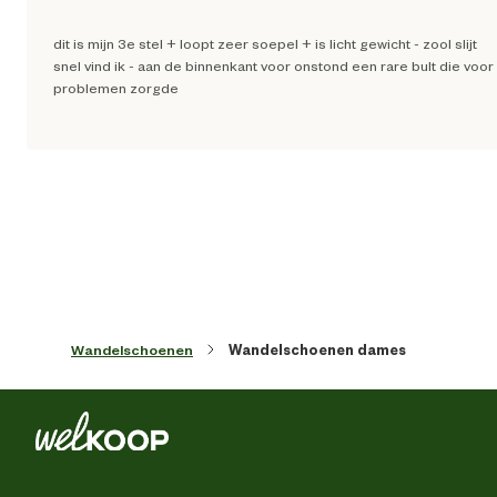
dit is mijn 3e stel + loopt zeer soepel + is licht gewicht - zool slijt
Schoenmaat
snel vind ik - aan de binnenkant voor onstond een rare bult die voor
problemen zorgde
Sluiting
Vet
Type leest
Normale lee
Techniek & Eigenschappen
Fysieke eigenschappen
Lichtgewic
Wandelschoenen
Wandelschoenen dames
Hoogte schacht
La
Hoogte schoen
La