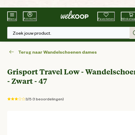
Beste Winkelketen
Tuin & Dier
Account
Favorieten
Winkelw
Menu
Zoek jouw product.
Terug naar Wandelschoenen dames
Grisport Travel Low - Wandelschoe
- Zwart - 47
3/5 (1 beoordelingen)