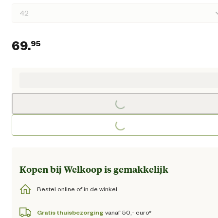
69.
95
Huidige prijs € 69,95
Loading...
Loading...
Kopen bij Welkoop is gemakkelijk
Bestel online of in de winkel.
Gratis thuisbezorging
vanaf 50,- euro*