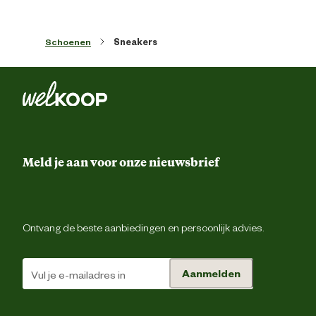
Hoogte schacht
Enk
Schoenen
Sneakers
Hoogte schoen
La
Veiligheids eigenschappen
Anti-slipzo
Materiaal & Samenstelling
Meld je aan voor onze nieuwsbrief
Materiaal bovenkant schoen
Sue
Materiaal eigenschappen
Ademe
Ontvang de beste aanbiedingen en persoonlijk advies.
Materiaal zool
Rubb
Aanmelden