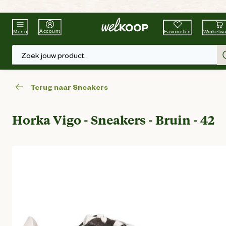
Beste Winkelketen
Tuin & Dier
Account
Favorieten
Winkelw
Menu
Zoek jouw product.
Terug naar Sneakers
Horka Vigo - Sneakers - Bruin - 42