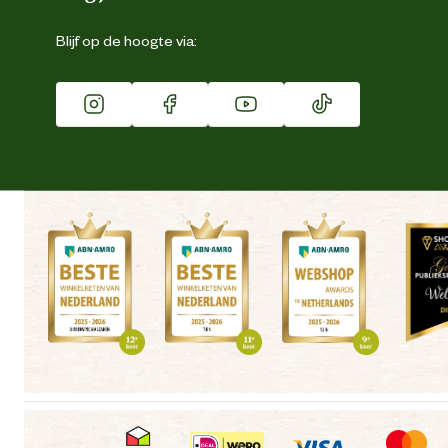
Eigen merk
Blijf op de hoogte via:
Franchise
Vacatures
Winkels