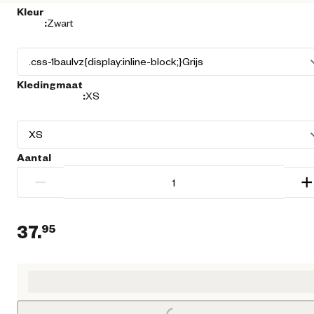
Kleur
:
Zwart
Kledingmaat
:
XS
Aantal
−
+
37.
95
Huidige prijs € 37,95