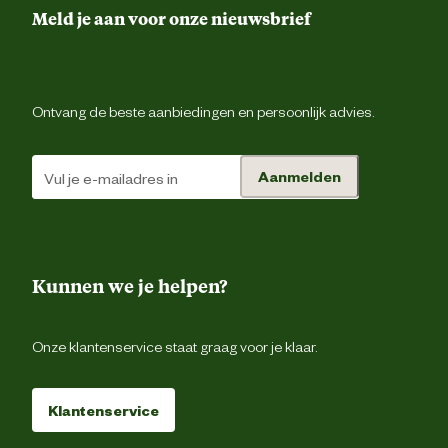
Meegeleverde
ri
Meld je aan voor onze nieuwsbrief
accessoires
Drievoudig gestikte nad
Ontvang de beste aanbiedingen en persoonlijk advies.
Gereedschapsluss
Ontwerp
Hamerl
eigenschappen
Aanmelden
Riemluss
Gulpsluiting met ri
Kunnen we je helpen?
Duimstokz
Onze klantenservice staat graag voor je klaar.
Gsm zak
2 achterzakken met kl
Klantenservice
2 dijbeenzakk