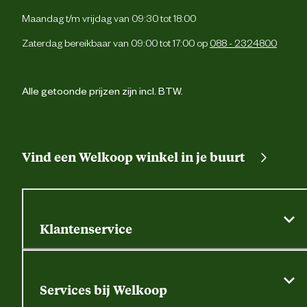
Type zakken
Maandag t/m vrijdag van 09:30 tot 18:00
Afritsbare voorzakk
Zaterdag bereikbaar van 09:00 tot 17:00 op
088 - 2324800
2 zijzakk
Bovenbeenz
Alle getoonde prijzen zijn incl. BTW.
Kniezakk
Vind een Welkoop winkel in je buurt
Verstevigingen
Cordura® versterking
Apart wassen, weinig wasmiddel gebruiken 
Wasvoorschrift
geen wasverzachter. Niet wringen 
centrifugeren. Hangend droge
Klantenservice
Algemene actievoorwaarden
Materiaal & Samenstelling
Klantenservice
Services bij Welkoop
Contactformulier
Materiaal stof
65% katoen, 35% polyest