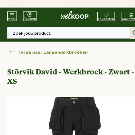
Beste Winkelketen
Tuin & Dier
Account
Favorieten
Winkelw
Menu
Zoek jouw product.
Terug naar Lange werkbroeken
Störvik David - Werkbroek - Zwart -
XS