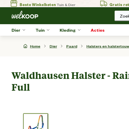
Beste Winkelketen
Tuin & Dier
Gratis re
Zoek
Dier
Tuin
Kleding
Acties
Home
Dier
Paard
Halsters en halstertou
Waldhausen Halster - Rai
Full