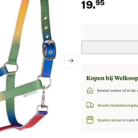
19.
95
Huidig
Kopen bij Welkoop
Bestel online of in de 
Gratis thuisbezorgin
Gratis retour
in ruim 