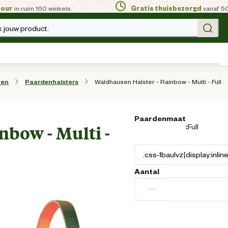
tour
in ruim 160 winkels
Gratis thuisbezorgd
vanaf 5
 jouw product.
Waldhausen Halster - Rainbow - Multi - Full
wen
Paardenhalsters
Paardenmaat
:
Full
nbow - Multi -
Aantal
−