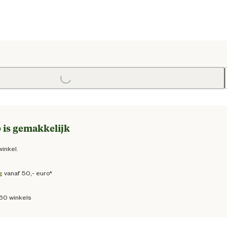
Loading...
e prijs € 19,95
 is gemakkelijk
winkel.
g
vanaf 50,- euro*
160 winkels