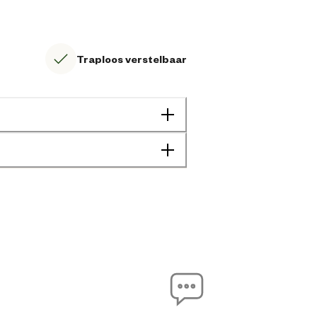
Traploos verstelbaar
4043969294314
10 cm
5 cm