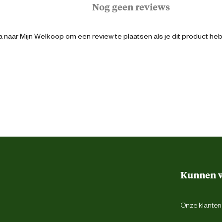
Nog geen reviews
50 cm
 naar Mijn Welkoop om een review te plaatsen als je dit product he
Verstelbaar
Multi
Full
Full
Kunnen w
Onze klantens