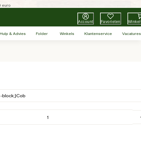
0 euro
Account
Favorieten
Winke
Hulp & Advies
Folder
Winkels
Klantenservice
Vacatures