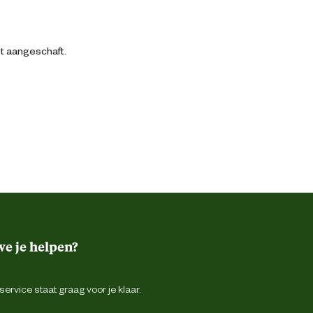
bt aangeschaft.
e je helpen?
ervice staat graag voor je klaar.