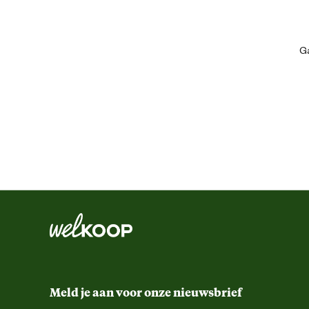
Artikel hoogte
Ga
Gemaks eigenschappen
Kleur detail
Lijnen halsbanden harnachement maat
Paardenmaat
Meld je aan voor onze nieuwsbrief