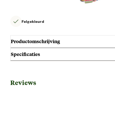
Felgekleurd
Productomschrijving
Specificaties
Algemene informatie
Reviews
Ean
Artikel breedte
Artikel diepte