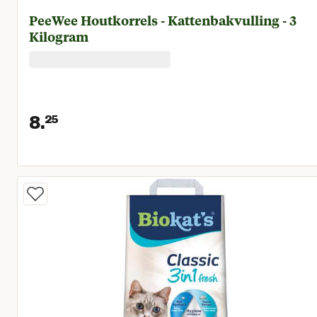
PeeWee Houtkorrels - Kattenbakvulling - 3
Kilogram
8.
25
Huidige prijs € 8,25