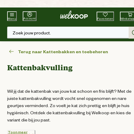
Beste Winkelketen
Tuin & Dier
Account
Favorieten
Winkelw
Menu
Zoek jouw product.
Terug naar Kattenbakken en toebehoren
Kattenbakvulling
Wil jij dat de kattenbak van jouw kat schoon en fris blijft? Met de
juiste kattenbakvulling wordt vocht snel opgenomen en nare
geurtjes verminderd. Zo voelt je kat zich prettig en blijft je huis
hygiënisch. Ontdek de kattenbakvulling bij Welkoop en kies de
variant die bij jou past.
Toon meer