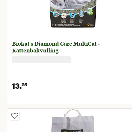
Biokat's Diamond Care MultiCat -
Kattenbakvulling
13.
25
Huidige prijs € 13,25