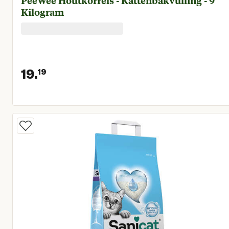
PeeWee Houtkorrels - Kattenbakvulling - 9
Kilogram
19.
19
Huidige prijs € 19,19