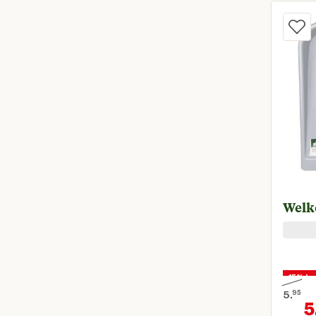
Welko
15% ko
5.
95
5