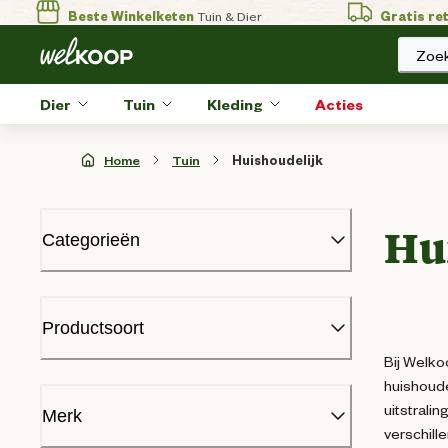
Beste Winkelketen
Tuin & Dier
Gratis re
Zoek
Dier
Tuin
Kleding
Acties
Home
Tuin
Huishoudelijk
Hu
Categorieën
Dier
Tuin
Productsoort
Huishoudelijk
Bij Welko
Bakken en inmaken
huishoude
Batterijen
Aanhangwagennet
(
1
)
uitstrali
Lijmen en kitten
Merk
verschill
Luchtontvochtigers