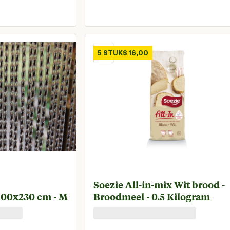
€ 109,00
ge prijs € 81,75
Huidige prijs € 8,7
5 STUKS 16,00
Soezie All-in-mix Wit brood -
 100x230 cm - M
Broodmeel - 0.5 Kilogram