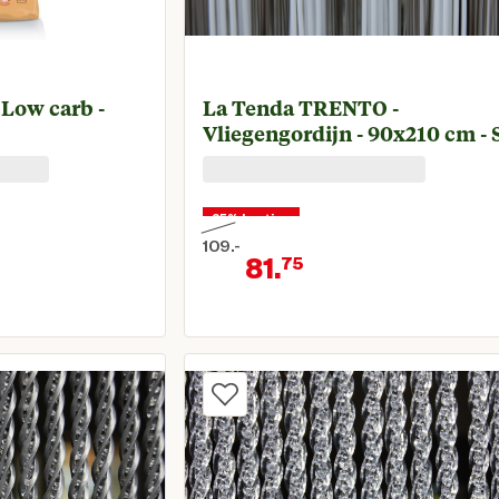
 Low carb -
La Tenda TRENTO -
Vliegengordijn - 90x210 cm - 
25% korting
109.
-
81.
75
Oorspronkelijke prijs € 109,00
rijs € 15,95
Huidige prijs €