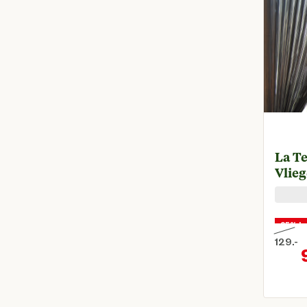
La T
Vlieg
25% ko
129.
-
Oorspr