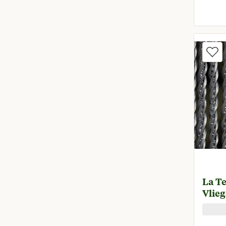
Oorspr
La T
Vlieg