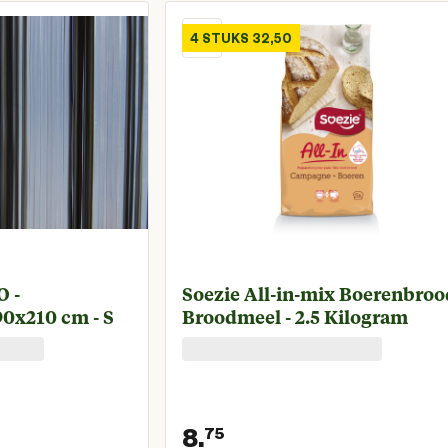
4 STUKS 32,50
 -
Soezie All-in-mix Boerenbroo
90x210 cm - S
Broodmeel - 2.5 Kilogram
8.
75