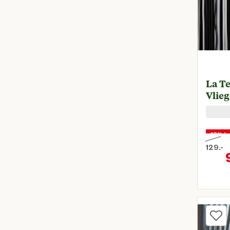
La T
Vlieg
25% ko
129.
-
Oorspr