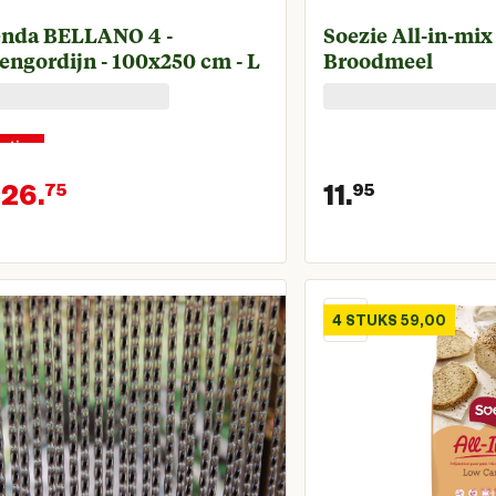
enda BELLANO 4 -
Soezie All-in-mix
engordijn - 100x250 cm - L
Broodmeel
rting
126.
11.
75
95
onkelijke prijs € 169,00
Huidige prijs € 126,75
Huidige p
4 STUKS 59,00