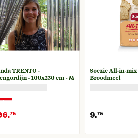
enda TRENTO -
Soezie All-in-mix
engordijn - 100x230 cm - M
Broodmeel
rting
96.
9.
75
75
onkelijke prijs € 129,00
Huidige prijs € 96,75
Huidige p