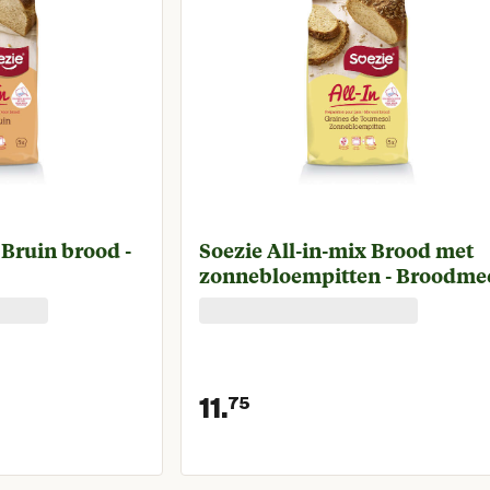
 Bruin brood -
Soezie All-in-mix Brood met
zonnebloempitten - Broodme
11.
75
rijs € 9,75
Huidige prijs € 11,