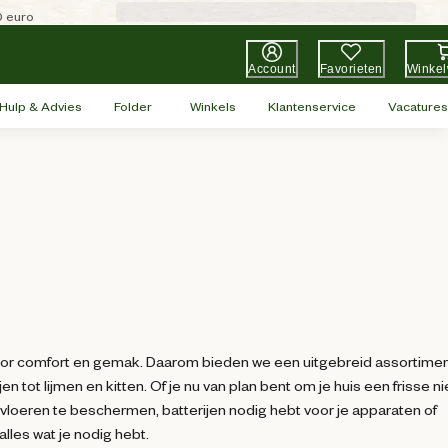
0 euro
Account
Favorieten
Winke
Hulp & Advies
Folder
Winkels
Klantenservice
Vacatures
voor comfort en gemak. Daarom bieden we een uitgebreid assortime
n tot lijmen en kitten. Of je nu van plan bent om je huis een frisse n
 vloeren te beschermen, batterijen nodig hebt voor je apparaten of
lles wat je nodig hebt.