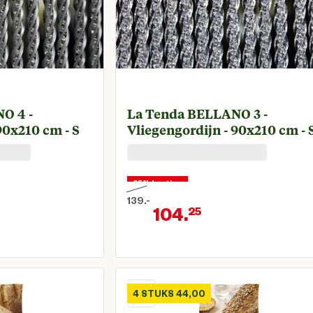
O 4 -
La Tenda BELLANO 3 -
90x210 cm - S
Vliegengordijn - 90x210 cm - 
25% korting
139.
-
104.
25
€ 139,00
Oorspronkelijke prijs € 139,00
ige prijs € 104,25
Huidige prijs
4 STUKS 44,00