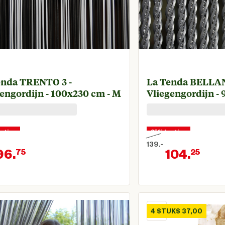
enda TRENTO 3 -
La Tenda BELLAN
engordijn - 100x230 cm - M
Vliegengordijn - 
rting
25% korting
139.
-
96.
104.
75
25
onkelijke prijs € 129,00
Oorspronkelijke prijs 
Huidige prijs € 96,75
Huid
4 STUKS 37,00