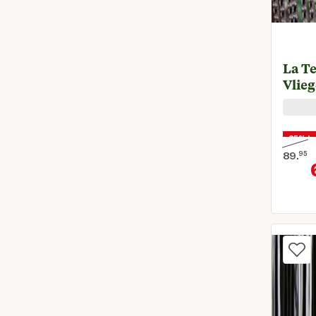
La T
Vlieg
25% ko
89.
95
Oorspr