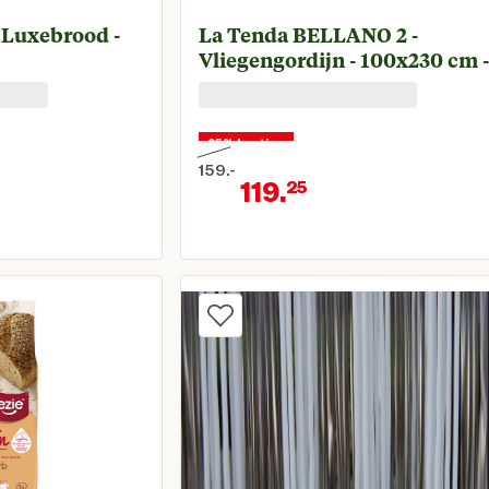
 Luxebrood -
La Tenda BELLANO 2 -
Vliegengordijn - 100x230 cm 
25% korting
159.
-
119.
25
Oorspronkelijke prijs € 159,00
rijs € 11,95
Huidige prijs 