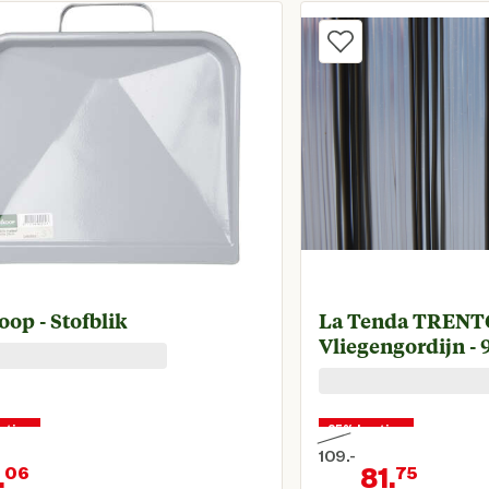
op - Stofblik
La Tenda TRENTO
Vliegengordijn - 
rting
25% korting
109.
-
.
81.
06
75