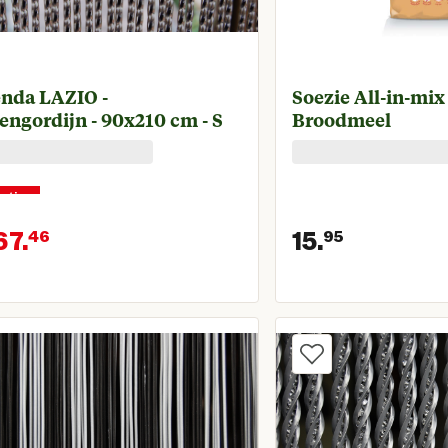
enda LAZIO -
Soezie All-in-mix
engordijn - 90x210 cm - S
Broodmeel
rting
67.
15.
46
95
onkelijke prijs € 89,95
Huidige prijs € 67,46
Huidige p