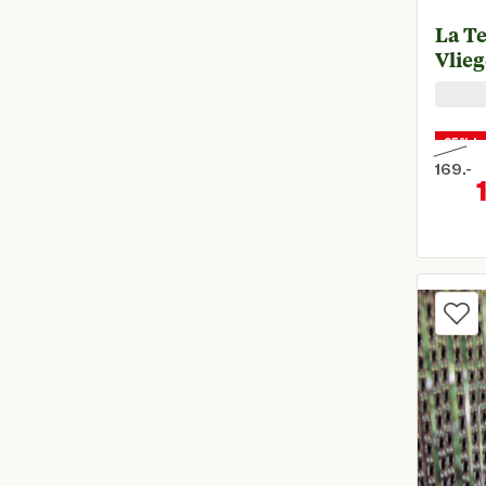
0.2 Liter
(
2
)
La T
Vlieg
0.35 Kilogram
(
1
)
0.4 Kilogram
(
1
)
25% ko
169.
-
Toon meer
Oorspr