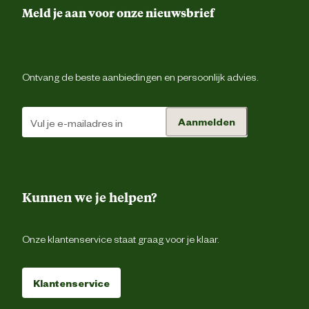
Meld je aan voor onze nieuwsbrief
Sluiting
Verdekte drukknoopsluiti
Duimstokz
Ontvang de beste aanbiedingen en persoonlijk advies.
1 achterz
Type zakken
Aanmelden
2 borstzakken met kl
2 zijzakk
Materiaal & Samenstelling
Kunnen we je helpen?
Materiaal stof
65% polyester / 35% kato
Onze klantenservice staat graag voor je klaar.
Klantenservice