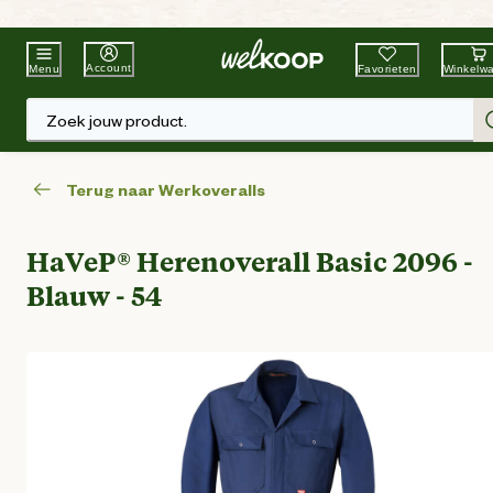
Beste Winkelketen
Tuin & Dier
Account
Favorieten
Winkelw
Menu
Zoek jouw product.
Terug naar Werkoveralls
HaVeP® Herenoverall Basic 2096 -
Blauw - 54