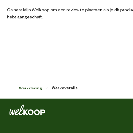
Ga naar Mijn Welkoop om een review te plaatsen als je dit produ
Ean
87130420012
hebt aangeschaft.
Artikel breedte
30 
Artikel diepte
4 
Artikel hoogte
36 
Kledingmaat
Werkkleding
Werkoveralls
Kleur detail
Bla
Mouwlengte
La