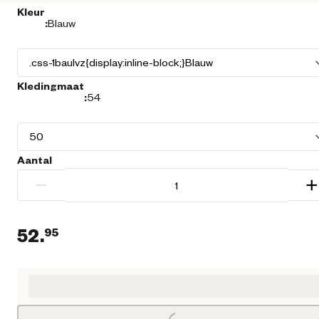
Kleur
:
Blauw
Kledingmaat
:
54
Aantal
−
+
52.
95
Huidige prijs € 52,95