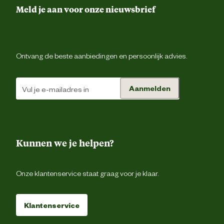
Meld je aan voor onze nieuwsbrief
Sluiting
Verdekte drukknoopsluiti
Duimstokz
Ontvang de beste aanbiedingen en persoonlijk advies.
1 achterz
Type zakken
Aanmelden
2 borstzakken met kl
2 zijzakk
Materiaal & Samenstelling
Kunnen we je helpen?
Materiaal stof
65% polyester / 35% kato
Onze klantenservice staat graag voor je klaar.
Klantenservice