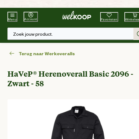
Beste Winkelketen
Tuin & Dier
Account
Favorieten
Winkelw
Menu
Zoek jouw product.
Terug naar Werkoveralls
HaVeP® Herenoverall Basic 2096 -
Zwart - 58