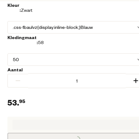
Kleur
:
Zwart
Kledingmaat
:
58
Aantal
−
+
53.
95
Huidige prijs € 53,95
Loading...