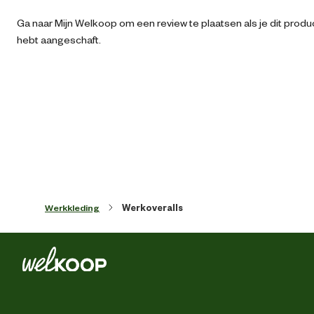
Ga naar Mijn Welkoop om een review te plaatsen als je dit produ
Ean
87130422862
hebt aangeschaft.
Artikel breedte
30 
Artikel diepte
4 
Artikel hoogte
36 
Kledingmaat
Werkkleding
Werkoveralls
Kleur detail
Zwa
Mouwlengte
La