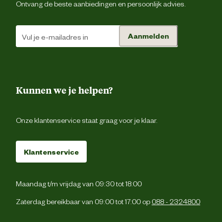
Ontvang de beste aanbiedingen en persoonlijk advies.
Scheurweerstand
3 = norma
Aanmelden
Weersomstandigheden
Alle weerstyp
Slijtvastheid
3 = norma
Kunnen we je helpen?
Snijweerstand
1 = zeer la
Onze klantenservice staat graag voor je klaar.
De handschoen dient bij voorkeur dro
Klantenservice
gereinigd te worden met een borsteltj
Wassen of chemisch reinigen kan leid
Wasvoorschrift
tot een wijziging van de eigenschappe
waarvoor door de fabrikant ge
Maandag t/m vrijdag van 09:30 tot 18:00
verantwoordelijkheid kan word
genome
Zaterdag bereikbaar van 09:00 tot 17:00 op
088 - 2324800