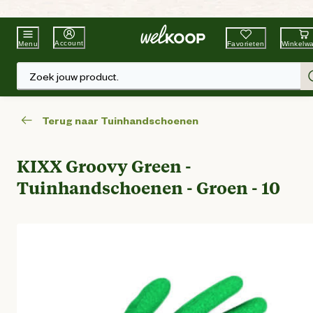
Beste Winkelketen
Tuin & Dier
Account
Favorieten
Winkelw
Menu
Zoek jouw product.
Terug naar Tuinhandschoenen
KIXX Groovy Green -
Tuinhandschoenen - Groen - 10