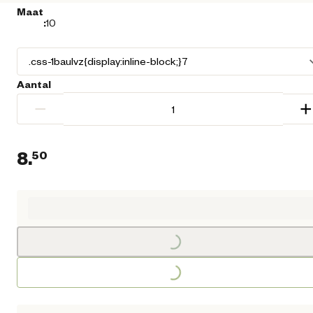
Maat
:
10
Aantal
−
+
8.
50
Huidige prijs € 8,50
Loading...
Loading...