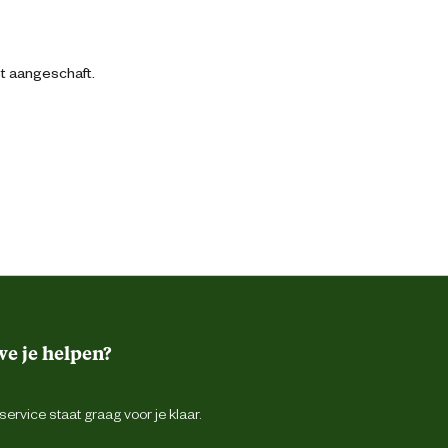
bt aangeschaft.
e je helpen?
ervice staat graag voor je klaar.