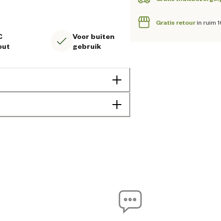
Gratis retour
in ruim 
C
Voor buiten
out
gebruik
n gemaakt van FSC™ gecertificeerd hout, dat
volgens strenge ecologische, sociale en
en voor de Baita 80 zijn als volgt : L 84 x
 afvoer van regenwater. Zoals bij alle
Hond
oatingprocessen gebruikt, zowel aan de
heid te garanderen. De niet-giftige,
-stralen, waterafstotend en wordt
Binnen
Buiten
de grond. Een speciale metalen haak zorgt