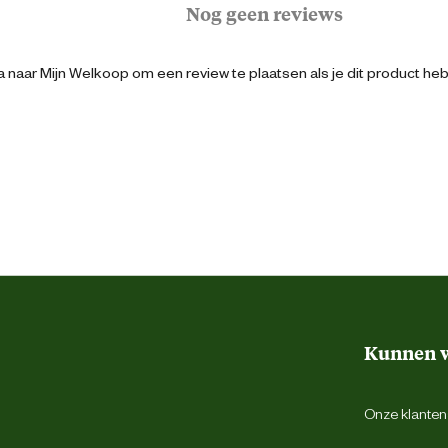
 worden geopend voor dagelijkse schoonmaak
Nog geen reviews
 naar Mijn Welkoop om een review te plaatsen als je dit product he
8010690092911
1
1
XL
76 cm
Kunnen w
18 cm
Onze klantens