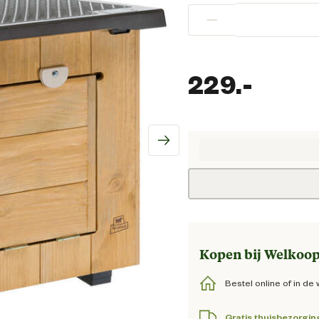
−
229.
-
Huidi
Kopen bij Welkoop
Bestel online of in de 
Gratis thuisbezorgin