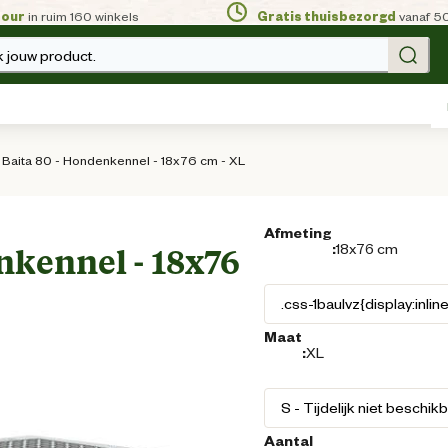
tour
in ruim 160 winkels
Gratis thuisbezorgd
vanaf 5
 jouw product.
 Baita 80 - Hondenkennel - 18x76 cm - XL
Afmeting
:
18x76 cm
nkennel - 18x76
Maat
:
XL
Aantal