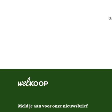
ervoor dat het dak van de hondenkennel gesloten blijft en kan ook
en onderhoud.
Algemene informatie
Ga
Ean
Aantal deuren
Aantal dieren
Algemene maat
Artikel breedte
Artikel hoogte
Meld je aan voor onze nieuwsbrief