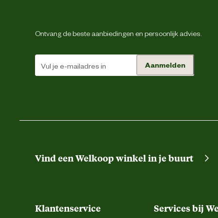
Lengte
Ontvang de beste aanbiedingen en persoonlijk advies.
Ontwerp eigenschappen
Aanmelden
Type hout
Materiaal & Samenstelling
Materiaal eigenschappen
Vind een Welkoop winkel in je buurt
Klantenservice
Services bij W