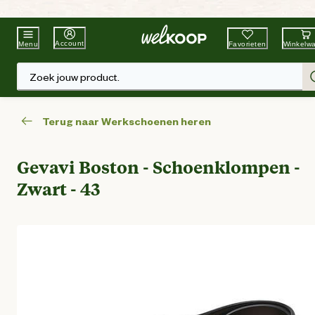
Beste Winkelketen
Tuin & Dier
Account
Favorieten
Winkelw
Menu
Zoek jouw product.
Terug naar Werkschoenen heren
Gevavi Boston - Schoenklompen -
Zwart - 43