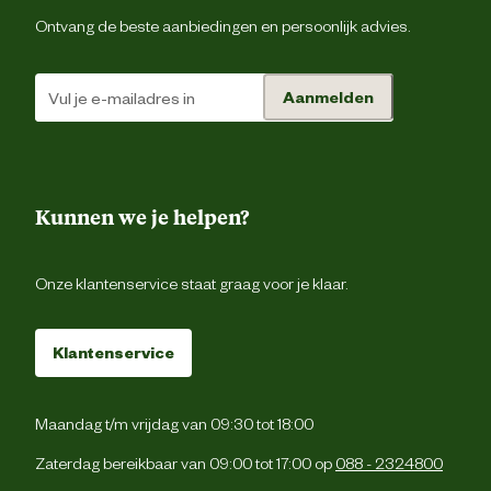
Biologisch
N
Ontvang de beste aanbiedingen en persoonlijk advies.
Duurzaamheids eigenschappen
Olie en brandstof resiste
Aanmelden
Materiaal binnenzool
Ho
Kunnen we je helpen?
Materiaal bovenkant schoen
Le
Onze klantenservice staat graag voor je klaar.
Materiaal tussenzool
Ho
Klantenservice
Materiaal zool
T
Verantwoordelijke marktdeelnemer (EU)
Maandag t/m vrijdag van 09:30 tot 18:00
Zaterdag bereikbaar van 09:00 tot 17:00 op
088 - 2324800
Verantwoordelijke marktdeelnemer
Gevavi B.