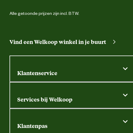
naam
Alle getoonde prijzen zijn incl. BTW.
Verantwoordelijke marktdeelnemer
Postbus 296, 8000 
postadres
Zwol
Verantwoordelijke marktdeelnemer
info@gevavi.c
Vind een Welkoop winkel in je buurt
mailadres
Klantenservice
Algemene actievoorwaarden
Klantenservice
Services bij Welkoop
Contactformulier
Alle services
Thuisbezorgen
Bewateringsadvies
Retouren, service en garantie
Klantenpas
Dierspecialist