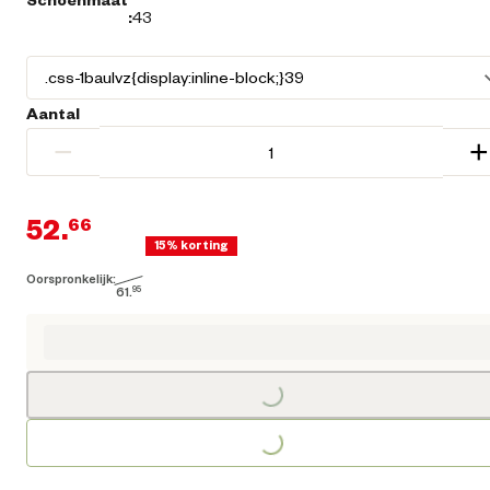
:
43
Aantal
−
+
52.
66
15% korting
Oorspronkelijk:
Huidige prijs € 52,66
61.
95
Oorspronkelijke prijs € 61,95
Loading...
Loading...