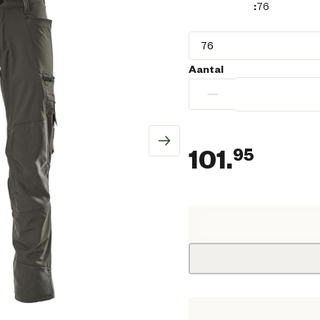
:
76
Aantal
−
101.
95
Huidi