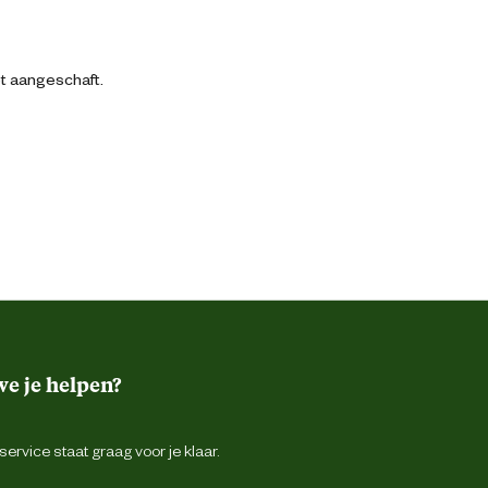
bt aangeschaft.
e je helpen?
ervice staat graag voor je klaar.