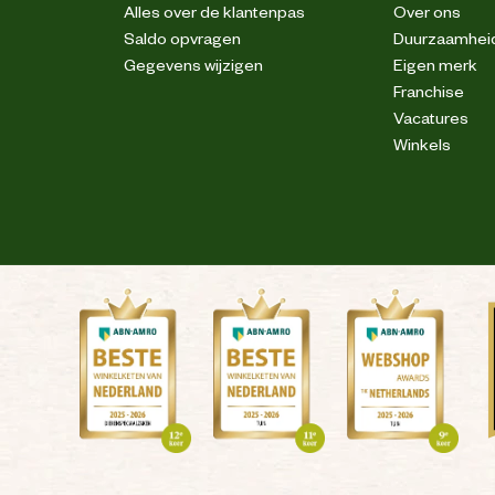
Pennenzakje
Alles over de klantenpas
Over ons
Saldo opvragen
Duurzaamhei
2 zijzakken
Gegevens wijzigen
Eigen merk
Franchise
Vacatures
Versterkingen
Winkels
tretch. Industriële reinigingscategorie C2
Reflecterende piping
Stretch