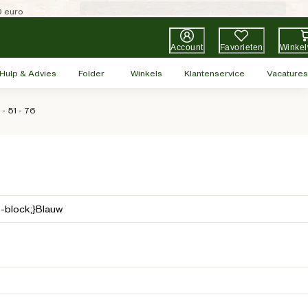
0 euro
Account
Favorieten
Winke
Hulp & Advies
Folder
Winkels
Klantenservice
Vacatures
- 51 - 76