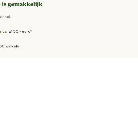
 is gemakkelijk
winkel.
g
vanaf 50,- euro*
160 winkels