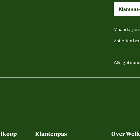
Verdekte ritsluiting
Klantens
Voorgevormde tailleband
Maandag t/m 
51
Zaterdag ber
2 achterzakken
Alle getoonde
1 borstzak met rits
2 dijbeenzakken
Duimstokzak
Gsm zakje
Cordura® kniezakken
elkoop
Klantenpas
Over Wel