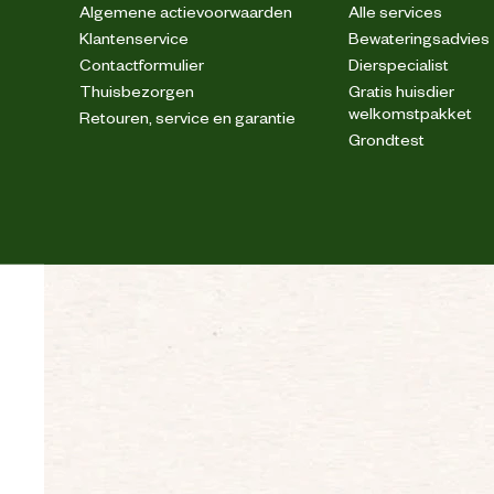
Algemene actievoorwaarden
Alle services
Klantenservice
Bewateringsadvies
Contactformulier
Dierspecialist
Thuisbezorgen
Gratis huisdier
welkomstpakket
Retouren, service en garantie
Verstevigingen
Grondtest
Wasvoorschrift
4-weg s
Techniek & Eigenschappen
Veiligheids eigenschappen
Materiaal & Samenstelling
Materiaal eigenschappen