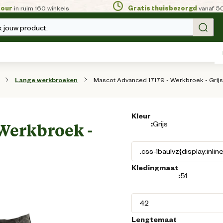
tour
in ruim 160 winkels
Gratis thuisbezorgd
vanaf 5
 jouw product.
Mascot Advanced 17179 - Werkbroek - Grijs 
Lange werkbroeken
Kleur
:
Grijs
Werkbroek -
Kledingmaat
:
51
Lengtemaat