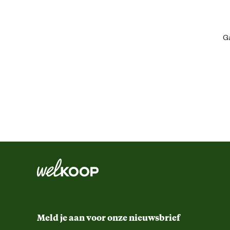
de[nbsp]
Mascot® Waterloo kniestukken
[nbsp]voor nog meer comfor
De broek is er in drie beenlengtes. Zo zit hij niet alleen lekker, maar s
Ga
Algemene informatie
Bestel direct online en ervaar het verschil zelf!
Ean
Kledingmaat
Kleur detail
Lengtemaat
Meld je aan voor onze nieuwsbrief
Ontwerp eigenschappen