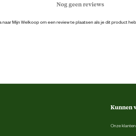
Nog geen reviews
t.
Logistiek
luiten ook alle details perfect aan.
 naar Mijn Welkoop om een review te plaatsen als je dit product he
5711074572205
51
Grijs
76
Kunnen w
Gulpsluiting met rits
Onze klantens
Riemlussen