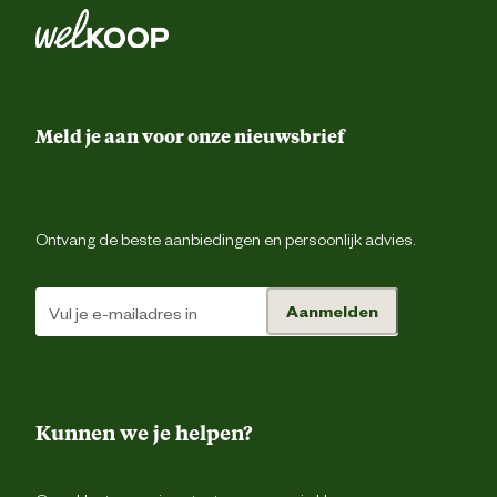
Riemluss
Ontwerp
eigenschappen
Verdekte ritsluiti
Meld je aan voor onze nieuwsbrief
Voorgevormde tailleba
Taillemaat
Ontvang de beste aanbiedingen en persoonlijk advies.
2 achterzakk
Aanmelden
1 borstzak met ri
2 dijbeenzakk
Duimstokz
Kunnen we je helpen?
Type zakken
Gsm zak