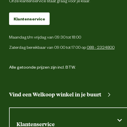
Onze klantenservice staat graag voor je klaar.
Cordura® kniezakk
Klantenservice
Pennenzak
2 zijzakk
Maandag t/m vrijdag van 09:30 tot 18:00
Zaterdag bereikbaar van 09:00 tot 17:00 op
088 - 2324800
Verstevigingen
Versterking
4-weg stretch. Industrië
Alle getoonde prijzen zijn incl. BTW.
Wasvoorschrift
reinigingscategorie 
Techniek & Eigenschappen
Vind een Welkoop winkel in je buurt
Veiligheids eigenschappen
Reflecterende pipi
Materiaal & Samenstelling
Klantenservice