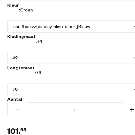
Kleur
:
Groen
Kledingmaat
:
44
Lengtemaat
:
76
Aantal
−
+
101.
95