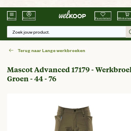
Beste Winkelketen
Tuin & Dier
Account
Favorieten
Winkelw
Menu
Zoek jouw product.
Terug naar Lange werkbroeken
Mascot Advanced 17179 - Werkbroek
Groen - 44 - 76