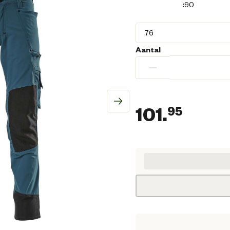
:
90
Aantal
−
101.
95
Huidi