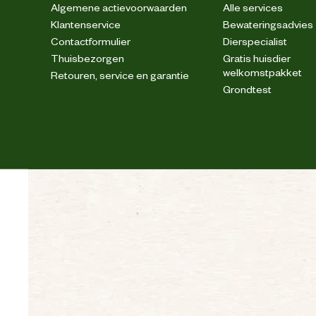
Algemene actievoorwaarden
Alle services
Klantenservice
Bewateringsadvies
Contactformulier
Dierspecialist
Thuisbezorgen
Gratis huisdier
welkomstpakket
Retouren, service en garantie
Verstevigingen
Grondtest
Wasvoorschrift
4-weg s
Techniek & Eigenschappen
Veiligheids eigenschappen
Materiaal & Samenstelling
Materiaal eigenschappen