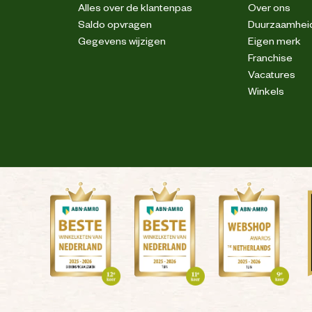
Pennenzakje
Alles over de klantenpas
Over ons
Saldo opvragen
Duurzaamhei
2 zijzakken
Gegevens wijzigen
Eigen merk
Franchise
Vacatures
Versterkingen
Winkels
tretch. Industriële reinigingscategorie C2
Reflecterende piping
Stretch