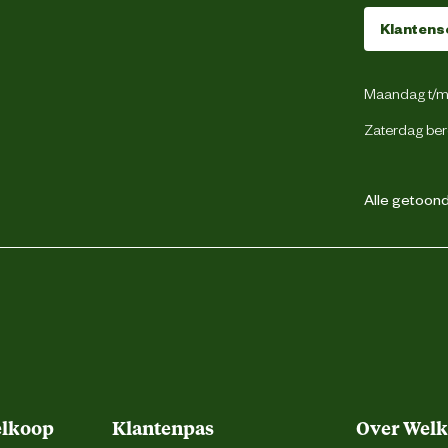
Verdekte ritsluiting
Klantens
Voorgevormde tailleband
Maandag t/m 
50
Zaterdag ber
2 achterzakken
Alle getoonde
1 borstzak met rits
2 dijbeenzakken
Duimstokzak
Gsm zakje
Cordura® kniezakken
elkoop
Klantenpas
Over Wel