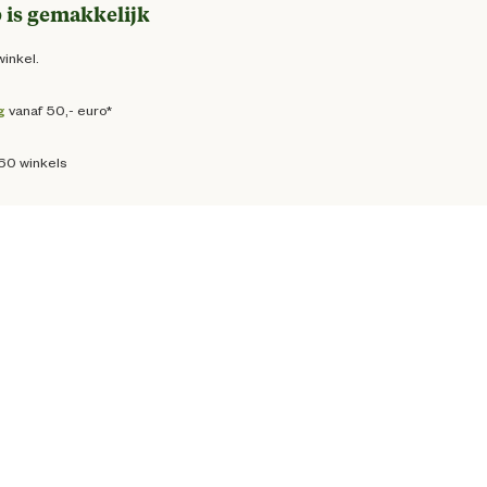
 is gemakkelijk
winkel.
g
vanaf 50,- euro*
160 winkels