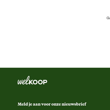
de[nbsp]
Mascot® Waterloo kniestukken
[nbsp]voor nog meer comfor
De broek is er in drie beenlengtes. Zo zit hij niet alleen lekker, maar s
Ga
Algemene informatie
Bestel direct online en ervaar het verschil zelf!
Ean
Kledingmaat
Kleur detail
Lengtemaat
Meld je aan voor onze nieuwsbrief
Ontwerp eigenschappen