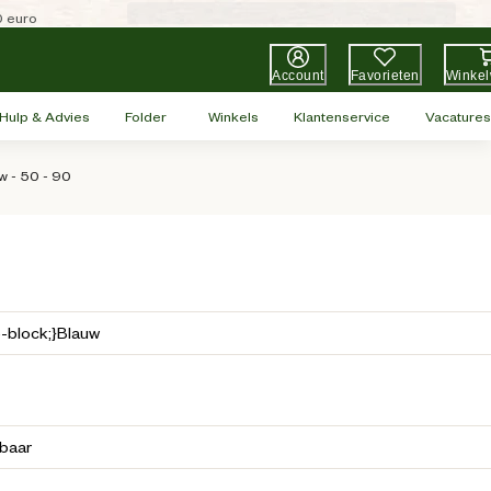
0 euro
Account
Favorieten
Winke
Hulp & Advies
Folder
Winkels
Klantenservice
Vacatures
w - 50 - 90