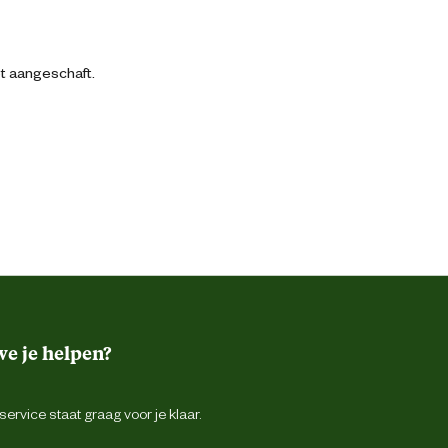
bt aangeschaft.
e je helpen?
ervice staat graag voor je klaar.