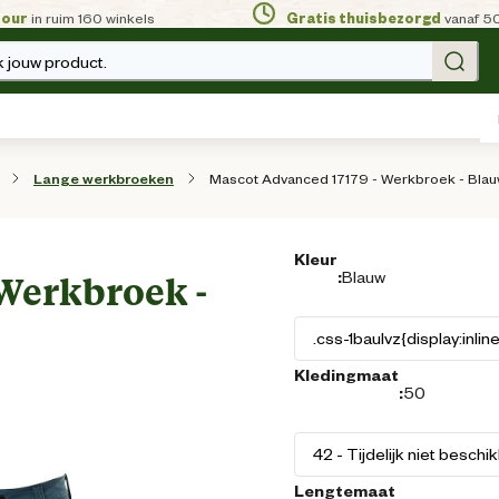
tour
in ruim 160 winkels
Gratis thuisbezorgd
vanaf 5
 jouw product.
Mascot Advanced 17179 - Werkbroek - Blau
Lange werkbroeken
Kleur
:
Blauw
Werkbroek -
Kledingmaat
:
50
Lengtemaat