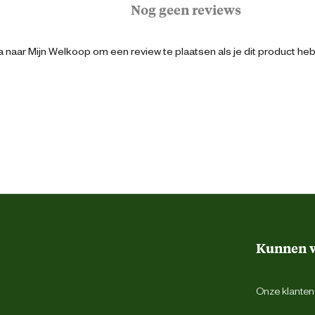
Nog geen reviews
t.
Logistiek
luiten ook alle details perfect aan.
 naar Mijn Welkoop om een review te plaatsen als je dit product he
5711074575282
50
Blauw
90
Kunnen w
Gulpsluiting met rits
Onze klantens
Riemlussen