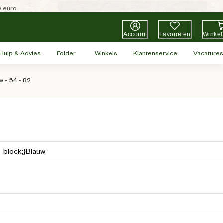
0 euro
Account
Favorieten
Winke
Hulp & Advies
Folder
Winkels
Klantenservice
Vacatures
 - 54 - 82