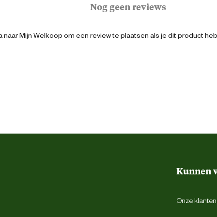
Nog geen reviews
t.
Logistiek
luiten ook alle details perfect aan.
 naar Mijn Welkoop om een review te plaatsen als je dit product he
5711074575046
54
Blauw
82
Kunnen w
Gulpsluiting met rits
Onze klantens
Riemlussen