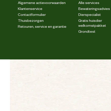
Algemene actievoorwaarden
Alle services
Klantenservice
Bewateringsadvies
Contactformulier
Dierspecialist
Thuisbezorgen
Gratis huisdier
welkomstpakket
Retouren, service en garantie
Verstevigingen
Grondtest
Wasvoorschrift
4-weg s
Techniek & Eigenschappen
Veiligheids eigenschappen
Materiaal & Samenstelling
Materiaal eigenschappen