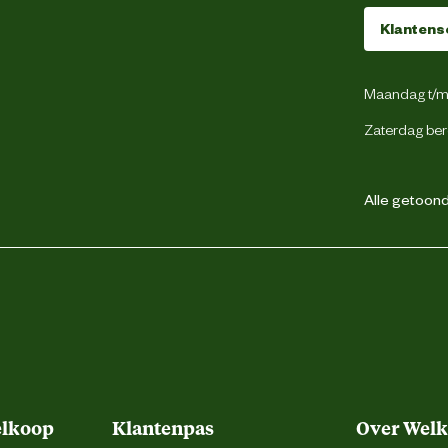
Verdekte ritsluiting
Klantens
Voorgevormde tailleband
Maandag t/m 
54
Zaterdag ber
2 achterzakken
Alle getoonde
1 borstzak met rits
2 dijbeenzakken
Duimstokzak
Gsm zakje
Cordura® kniezakken
elkoop
Klantenpas
Over Wel