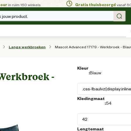
tour
in ruim 160 winkels
Gratis thuisbezorgd
vanaf 5
 jouw product.
Mascot Advanced 17179 - Werkbroek - Blauw
Lange werkbroeken
Kleur
:
Blauw
Werkbroek -
Kledingmaat
:
54
Lengtemaat