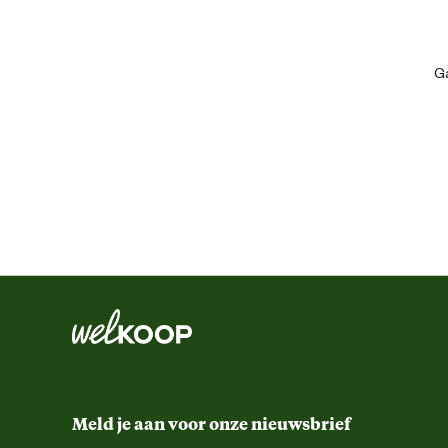
de[nbsp]
Mascot® Waterloo kniestukken
[nbsp]voor nog meer comfor
De broek is er in drie beenlengtes. Zo zit hij niet alleen lekker, maar s
Ga
Algemene informatie
Bestel direct online en ervaar het verschil zelf!
Ean
Kledingmaat
Kleur detail
Lengtemaat
Meld je aan voor onze nieuwsbrief
Ontwerp eigenschappen