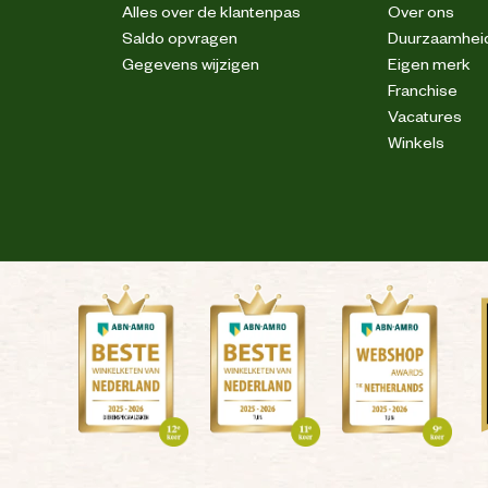
Pennenzakje
Alles over de klantenpas
Over ons
Saldo opvragen
Duurzaamhei
2 zijzakken
Gegevens wijzigen
Eigen merk
Franchise
Vacatures
Versterkingen
Winkels
tretch. Industriële reinigingscategorie C2
Reflecterende piping
Stretch