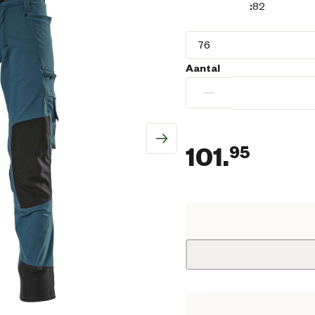
:
82
Aantal
−
101.
95
Huidi