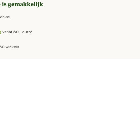
 is gemakkelijk
winkel.
g
vanaf 50,- euro*
160 winkels