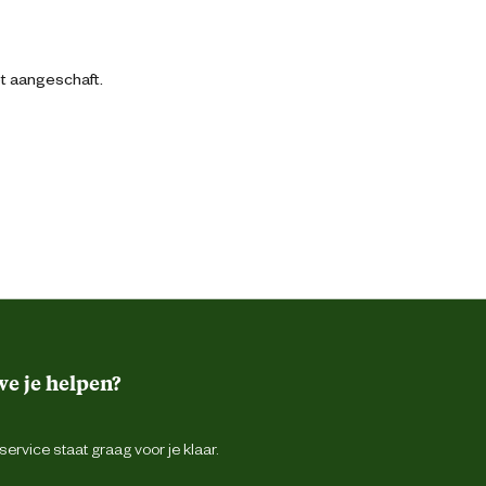
bt aangeschaft.
e je helpen?
ervice staat graag voor je klaar.