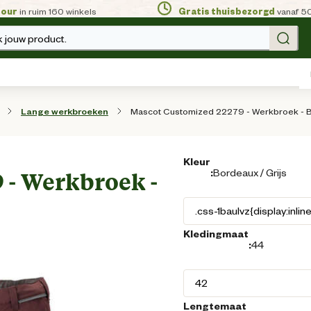
tour
in ruim 160 winkels
Gratis thuisbezorgd
vanaf 5
 jouw product.
Mascot Customized 22279 - Werkbroek - Bor
Lange werkbroeken
Kleur
:
Bordeaux / Grijs
 - Werkbroek -
Kledingmaat
:
44
Lengtemaat