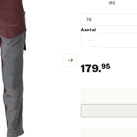
:
82
Aantal
−
179.
95
Huidi