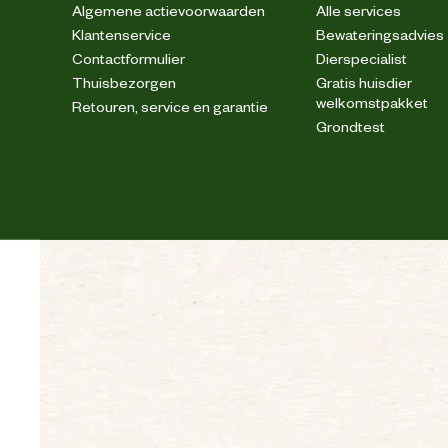
Algemene actievoorwaarden
Alle services
Klantenservice
Bewateringsadvies
Contactformulier
Dierspecialist
Thuisbezorgen
Gratis huisdier
Verstevigingen
welkomstpakket
Retouren, service en garantie
Grondtest
Fijne was, max. 40° C; Niet ble
Wasvoorschrift
Techniek & Eigenschappen
Veiligheids eigenschappen
Materiaal & Samenstelling
Materiaal stof