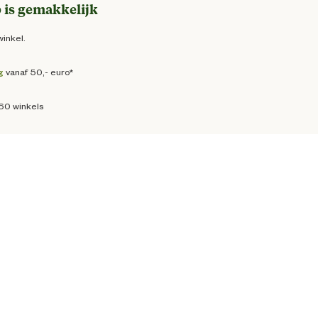
 is gemakkelijk
winkel.
g
vanaf 50,- euro*
160 winkels