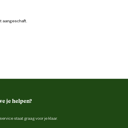
bt aangeschaft.
e je helpen?
ervice staat graag voor je klaar.