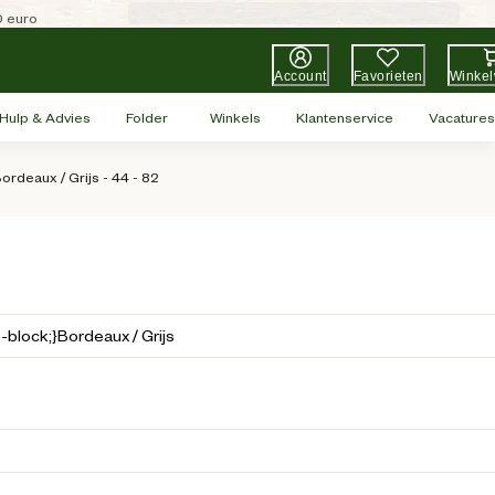
0 euro
Account
Favorieten
Winke
Hulp & Advies
Folder
Winkels
Klantenservice
Vacatures
deaux / Grijs - 44 - 82