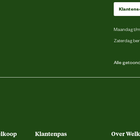
Hamerlus
Klantens
Riemlussen
Maandag t/m 
Verdekte ritsluiting
Zaterdag ber
Gulpsluiting met rits
Alle getoonde
Duimstokzak
Gsm zakje
Rolmaatzakje
2 achterzakken
1 dijbeenzak met klep
elkoop
Klantenpas
Over Wel
2 zijzakken