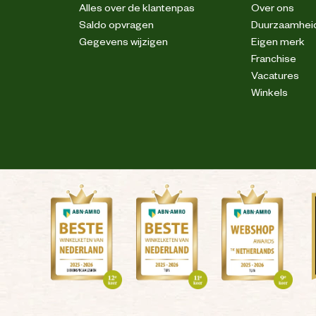
Alles over de klantenpas
Over ons
Cordura® versterkingen
Saldo opvragen
Duurzaamhei
Gegevens wijzigen
Eigen merk
Franchise
Cordura® versterkingen
Vacatures
Winkels
ken; Niet trommeldrogen; Niet strijken; Kan
chemisch gereinigd worden
Reflecterende piping
89% gerecycled polyamide, 11% elastaan