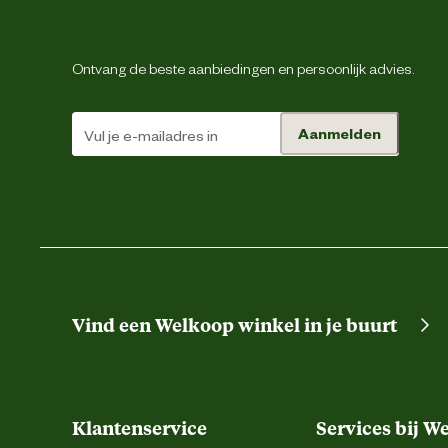
Ontwerp
Ontvang de beste aanbiedingen en persoonlijk advies.
eigenschappen
Aanmelden
Vind een Welkoop winkel in je buurt
Type zakken
Klantenservice
Services bij W