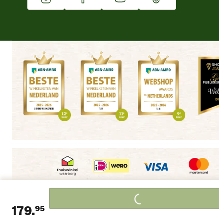
Winkels
Algemene voorwaarden
Copyright
Cookieverklaring
|
|
|
Loading...
179.
95
Privacyverklaring
Disclaimer
Alle winkels
|
|