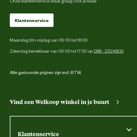
Onze klantenservice staat graag voor je klaar.
1 dijbeenzak met kl
2 zijzakk
Klantenservice
Cordura® versterking
Maandag t/m vrijdag van 09:30 tot 18:00
Verstevigingen
Cordura® versterking
Zaterdag bereikbaar van 09:00 tot 17:00 op
088 - 2324800
Fijne was, max. 40° C; Niet bleken; Ni
Wasvoorschrift
trommeldrogen; Niet strijken; Kan chemis
Alle getoonde prijzen zijn incl. BTW.
gereinigd word
Techniek & Eigenschappen
Vind een Welkoop winkel in je buurt
Veiligheids eigenschappen
Reflecterende pipi
Materiaal & Samenstelling
Klantenservice