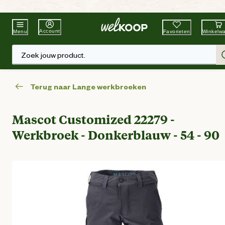
Beste Winkelketen
Tuin & Dier
Account
Favorieten
Winkelw
Menu
Zoek jouw product.
Terug naar Lange werkbroeken
Mascot Customized 22279 -
Werkbroek - Donkerblauw - 54 - 90