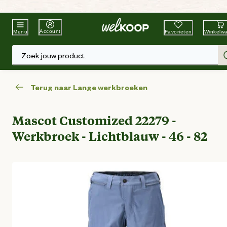
Beste Winkelketen
Tuin & Dier
Account
Favorieten
Winkelw
Menu
Zoek jouw product.
Terug naar Lange werkbroeken
Mascot Customized 22279 -
Werkbroek - Lichtblauw - 46 - 82