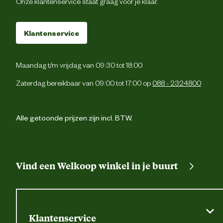
Onze klantenservice staat graag voor je klaar.
1 dijbeenzak met kl
2 zijzakk
Klantenservice
Cordura® versterking
Maandag t/m vrijdag van 09:30 tot 18:00
Verstevigingen
Cordura® versterking
Zaterdag bereikbaar van 09:00 tot 17:00 op
088 - 2324800
Fijne was, max. 40° C; Niet bleken; Ni
Wasvoorschrift
trommeldrogen; Niet strijken; Kan chemis
Alle getoonde prijzen zijn incl. BTW.
gereinigd word
Techniek & Eigenschappen
Vind een Welkoop winkel in je buurt
Veiligheids eigenschappen
Reflecterende pipi
Materiaal & Samenstelling
Klantenservice