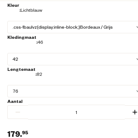
Kleur
:
Lichtblauw
Kledingmaat
:
46
Lengtemaat
:
82
Aantal
−
+
179.
95