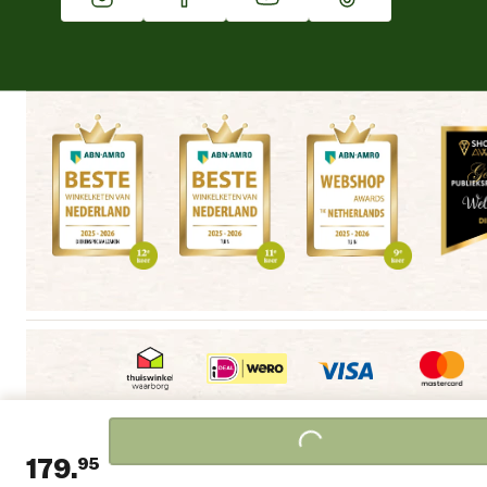
Winkels
Loading...
Algemene voorwaarden
Copyright
Cookieverklaring
|
|
|
179.
95
Privacyverklaring
Disclaimer
Alle winkels
|
|