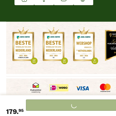
Winkels
Algemene voorwaarden
Copyright
Cookieverklaring
|
|
|
Loading...
179.
95
Privacyverklaring
Disclaimer
Alle winkels
|
|