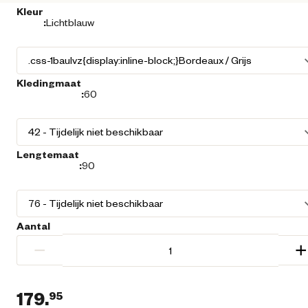
Kleur
:
Lichtblauw
Kledingmaat
:
60
Lengtemaat
:
90
Aantal
−
+
179.
95