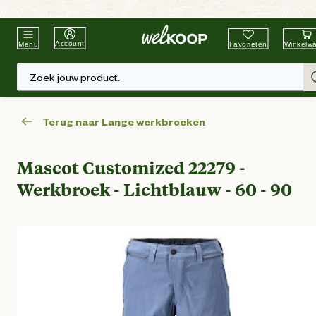
Beste Winkelketen
Tuin & Dier
Account
Favorieten
Winkelw
Menu
Zoek jouw product.
Terug naar Lange werkbroeken
Mascot Customized 22279 -
Werkbroek - Lichtblauw - 60 - 90