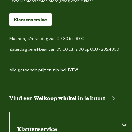
Onze klantenservice staat graag voor je klaar.
1 dijbeenzak met kl
2 zijzakk
Klantenservice
Cordura® versterking
Maandag t/m vrijdag van 09:30 tot 18:00
Verstevigingen
Cordura® versterking
Zaterdag bereikbaar van 09:00 tot 17:00 op
088 - 2324800
Fijne was, max. 40° C; Niet bleken; Ni
Wasvoorschrift
trommeldrogen; Niet strijken; Kan chemis
Alle getoonde prijzen zijn incl. BTW.
gereinigd word
Techniek & Eigenschappen
Vind een Welkoop winkel in je buurt
Veiligheids eigenschappen
Reflecterende pipi
Materiaal & Samenstelling
Klantenservice