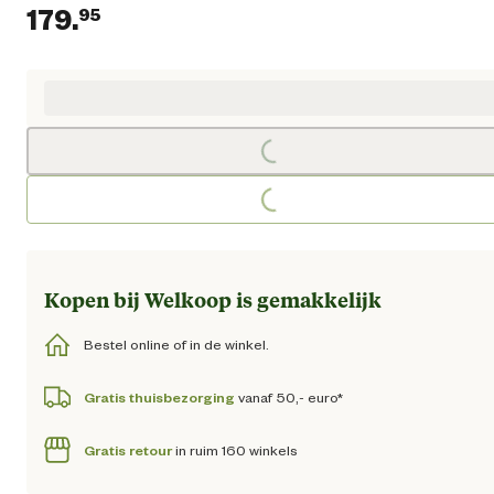
179.
95
Huidige prijs € 179,95
Loading...
Loading...
Kopen bij Welkoop is gemakkelijk
Bestel online of in de winkel.
Gratis thuisbezorging
vanaf 50,- euro*
Gratis retour
in ruim 160 winkels