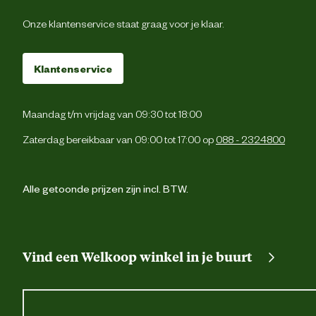
Onze klantenservice staat graag voor je klaar.
1 dijbeenzak met kl
2 zijzakk
Klantenservice
Cordura® versterking
Maandag t/m vrijdag van 09:30 tot 18:00
Verstevigingen
Cordura® versterking
Zaterdag bereikbaar van 09:00 tot 17:00 op
088 - 2324800
Fijne was, max. 40° C; Niet bleken; Ni
Wasvoorschrift
trommeldrogen; Niet strijken; Kan chemis
Alle getoonde prijzen zijn incl. BTW.
gereinigd word
Techniek & Eigenschappen
Vind een Welkoop winkel in je buurt
Veiligheids eigenschappen
Reflecterende pipi