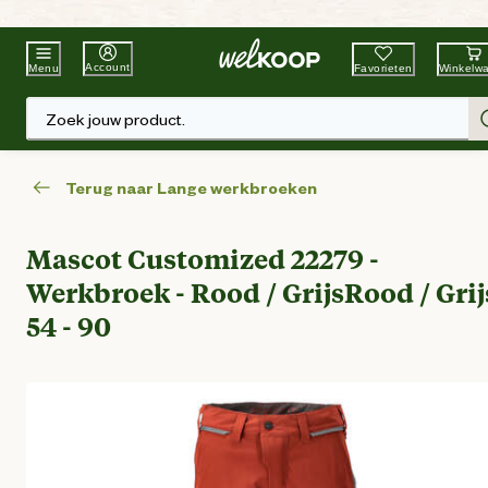
Beste Winkelketen
Tuin & Dier
Account
Favorieten
Winkelw
Menu
Zoek jouw product.
Terug naar Lange werkbroeken
Mascot Customized 22279 -
Werkbroek - Rood / GrijsRood / Grijs
54 - 90