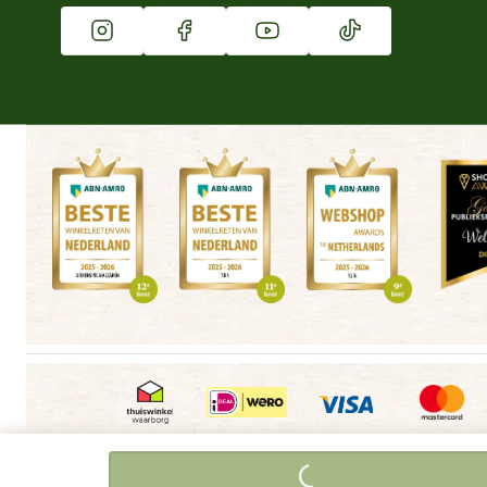
Vacatures
Winkels
Algemene voorwaarden
Copyright
Cookieverklaring
|
|
|