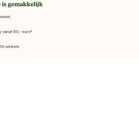
 is gemakkelijk
winkel.
g
vanaf 50,- euro*
160 winkels