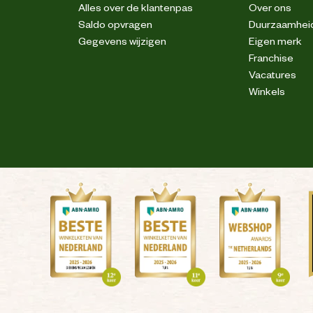
Alles over de klantenpas
Over ons
Cordura® versterkingen
Saldo opvragen
Duurzaamhei
Gegevens wijzigen
Eigen merk
Franchise
Cordura® versterkingen
Vacatures
Winkels
ken; Niet trommeldrogen; Niet strijken; Kan
chemisch gereinigd worden
Reflecterende piping
89% gerecycled polyamide, 11% elastaan