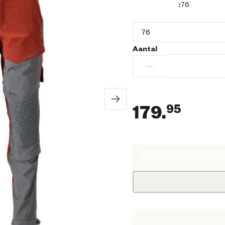
:
76
Aantal
−
179.
95
Huidi