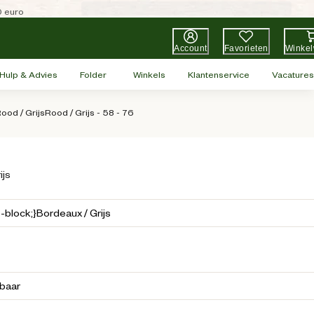
0 euro
Account
Favorieten
Winke
Hulp & Advies
Folder
Winkels
Klantenservice
Vacatures
d / GrijsRood / Grijs - 58 - 76
ijs