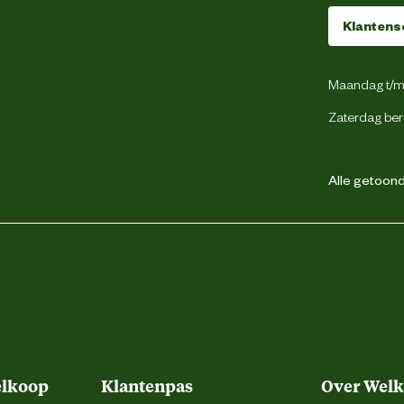
Hamerlus
Klantens
Riemlussen
Maandag t/m 
Verdekte ritsluiting
Zaterdag ber
Gulpsluiting met rits
Alle getoonde
Duimstokzak
Gsm zakje
Rolmaatzakje
2 achterzakken
1 dijbeenzak met klep
elkoop
Klantenpas
Over Wel
2 zijzakken