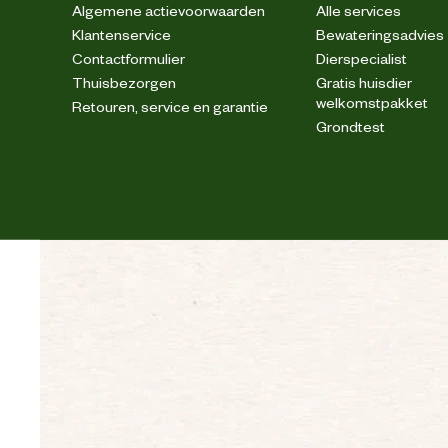
Algemene actievoorwaarden
Alle services
Klantenservice
Bewateringsadvies
Contactformulier
Dierspecialist
Thuisbezorgen
Gratis huisdier
Verstevigingen
welkomstpakket
Retouren, service en garantie
Grondtest
Fijne was, max. 40° C; Niet ble
Wasvoorschrift
Techniek & Eigenschappen
Veiligheids eigenschappen
Materiaal & Samenstelling
Materiaal stof