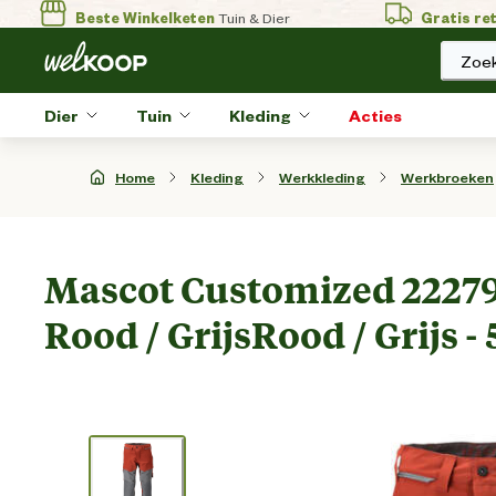
Beste Winkelketen
Tuin & Dier
Gratis re
Zoek
Dier
Tuin
Kleding
Acties
Home
Kleding
Werkkleding
Werkbroeken
Mascot Customized 22279
Rood / GrijsRood / Grijs - 5