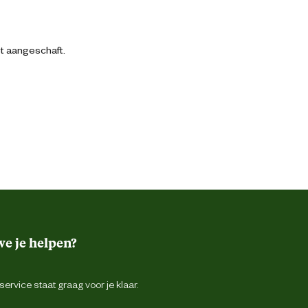
bt aangeschaft.
e je helpen?
ervice staat graag voor je klaar.