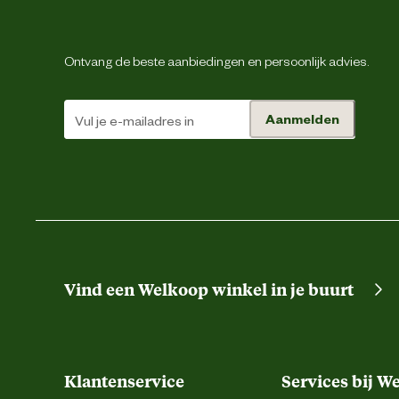
Ontwerp
Ontvang de beste aanbiedingen en persoonlijk advies.
eigenschappen
Aanmelden
Vind een Welkoop winkel in je buurt
Type zakken
Klantenservice
Services bij W