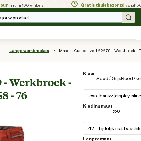
tour
in ruim 160 winkels
Gratis thuisbezorgd
vanaf 5
 jouw product.
Mascot Customized 22279 - Werkbroek - Roo
Lange werkbroeken
Kleur
:
Rood / GrijsRood / Gr
 - Werkbroek -
8 - 76
Kledingmaat
:
58
Lengtemaat