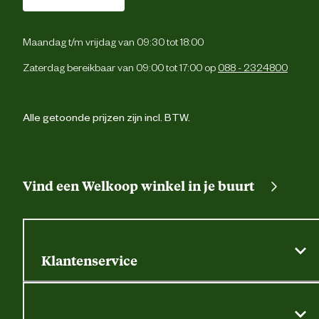
Wassen 40 graden normaal programma, ni
Wasvoorschrift
bleken, niet strijken, niet droogreinigen, ni
Maandag t/m vrijdag van 09:30 tot 18:00
trommeldrog
Zaterdag bereikbaar van 09:00 tot 17:00 op
088 - 2324800
Materiaal & Samenstelling
Alle getoonde prijzen zijn incl. BTW.
Biologisch
N
Kato
Vind een Welkoop winkel in je buurt
Materiaal
Polyest
Elastome
Klantenservice
2-weg stretch twill 47% katoen, 31% polyester, 2
Algemene actievoorwaarden
elastane, 237 g/m ² met 4-weg stretch 91,
Materiaal
polyamide, 8,5% elastane. Verstevigd met 10
Klantenservice
stof
Cordura ® polyamide. Kleur 0904 / Basis: 10