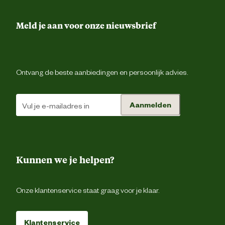
Voorgevormde tailleba
Meld je aan voor onze nieuwsbrief
2 achterzakk
Ontvang de beste aanbiedingen en persoonlijk advies.
1 dijbeenzak met kl
Duimstokz
Aanmelden
Type zakken
Gsm zak
Pennenzak
Kunnen we je helpen?
Rolmaatzak
Loshangende voorzakk
Onze klantenservice staat graag voor je klaar.
Verstevigingen
Cordura® versterking
Klantenservice