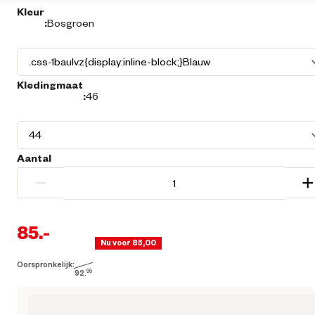
Kleur
:
Bosgroen
Kledingmaat
:
46
Aantal
−
+
85.
-
Nu voor 85,00
Oorspronkelijk:
Huidige prijs € 85,00
92.
95
Oorspronkelijke prijs € 92,95