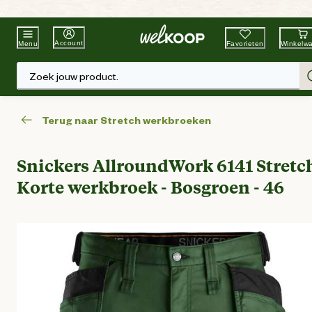
Beste Winkelketen
Tuin & Dier
Account
Favorieten
Winkelw
Menu
Zoek jouw product.
Terug naar Stretch werkbroeken
Snickers AllroundWork 6141 Stretch
Korte werkbroek - Bosgroen - 46