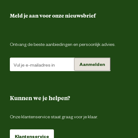
Voorgevormde tailleba
Meld je aan voor onze nieuwsbrief
2 achterzakk
Ontvang de beste aanbiedingen en persoonlijk advies.
1 dijbeenzak met kl
Duimstokz
Aanmelden
Type zakken
Gsm zak
Pennenzak
Kunnen we je helpen?
Rolmaatzak
Loshangende voorzakk
Onze klantenservice staat graag voor je klaar.
Verstevigingen
Cordura® versterking
Klantenservice