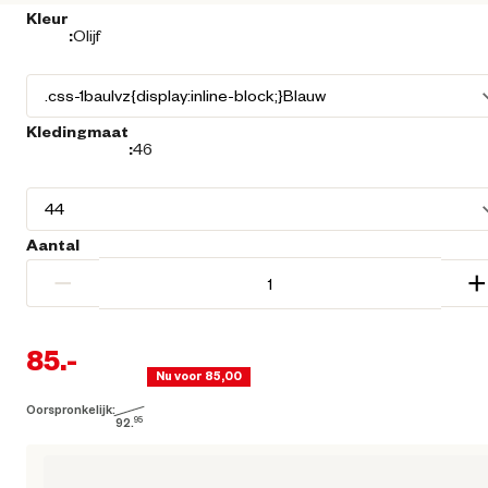
Kleur
:
Olijf
Kledingmaat
:
46
Aantal
−
+
85.
-
Nu voor 85,00
Oorspronkelijk:
Huidige prijs € 85,00
92.
95
Oorspronkelijke prijs € 92,95