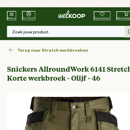
Beste Winkelketen
Tuin & Dier
Account
Favorieten
Winkelw
Menu
Zoek jouw product.
Terug naar Stretch werkbroeken
Snickers AllroundWork 6141 Stretch
Korte werkbroek - Olijf - 46