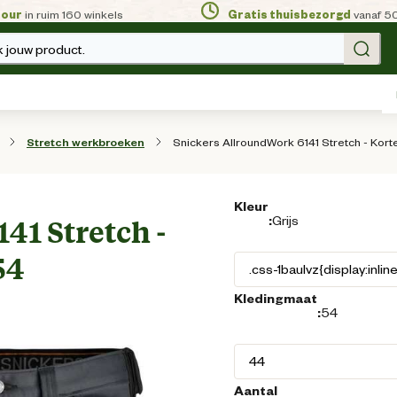
tour
in ruim 160 winkels
Gratis thuisbezorgd
vanaf 5
 jouw product.
Snickers AllroundWork 6141 Stretch - Korte
Stretch werkbroeken
Kleur
:
Grijs
41 Stretch -
54
Kledingmaat
:
54
Aantal