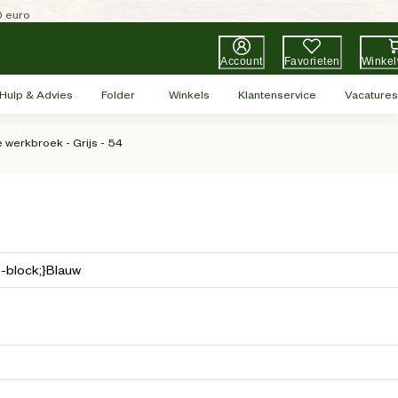
0 euro
Account
Favorieten
Winke
Hulp & Advies
Folder
Winkels
Klantenservice
Vacatures
 werkbroek - Grijs - 54