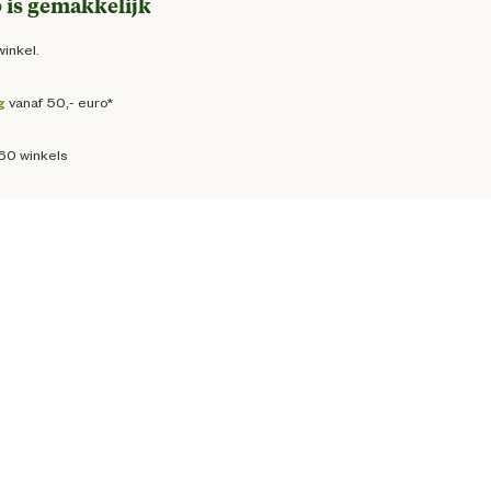
 is gemakkelijk
winkel.
g
vanaf 50,- euro*
160 winkels