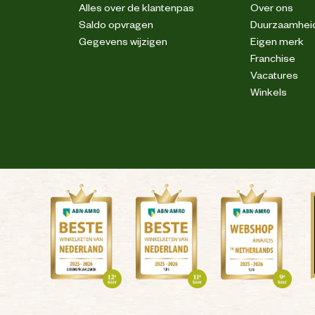
Alles over de klantenpas
Over ons
Saldo opvragen
Duurzaamhei
rogramma, niet bleken, niet strijken, niet
Gegevens wijzigen
Eigen merk
droogreinigen, niet trommeldrogen
Franchise
Vacatures
Winkels
Nee
Katoen
Polyester
Elastomeer
22% elastane, 237 g/m ² met 4-weg stretch
 100% Cordura ® polyamide. Kleur 0904 /
r), 250 g/m ². Contrast: 91,5% polyamide