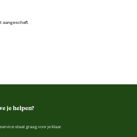
bt aangeschaft.
e je helpen?
ervice staat graag voor je klaar.