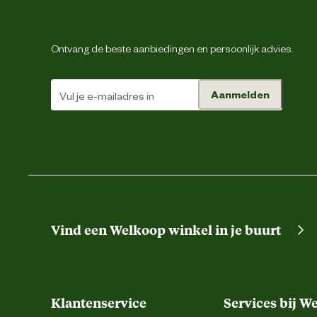
Ontvang de beste aanbiedingen en persoonlijk advies.
Aanmelden
Type zakken
Vind een Welkoop winkel in je buurt
Klantenservice
Services bij W
Verstevigingen