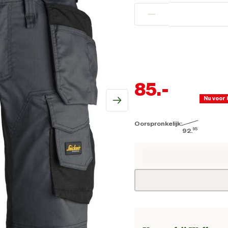
−
85.
-
Nu voor
Oorspronkelijk:
Hui
95
92.
Oorspronkelijk