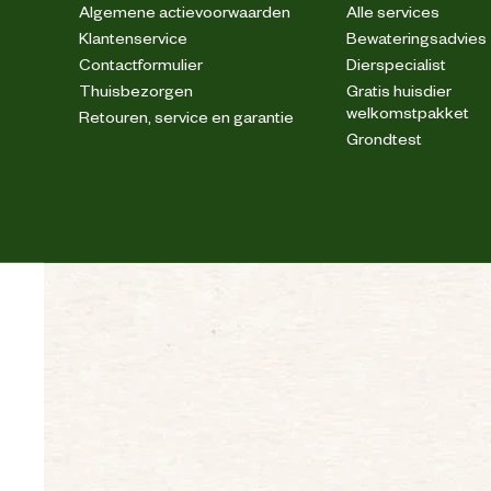
Algemene actievoorwaarden
Alle services
Klantenservice
Bewateringsadvies
Wassen 40 graden normaal p
Wasvoorschrift
Contactformulier
Dierspecialist
Thuisbezorgen
Gratis huisdier
welkomstpakket
Retouren, service en garantie
Materiaal & Samenstelling
Grondtest
Biologisch
Materiaal
2-weg stretch twill 47% katoen, 31% polyester, 
Materiaal
91,5% polyamide, 8,5% elastane. Verstevigd met
stof
Basis: 100% polyester (39% Sorona polyeste