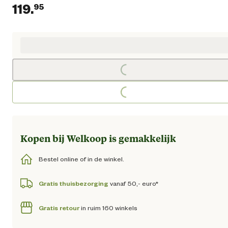
119.
95
Huidige prijs € 119,95
Loading...
Loading...
Kopen bij Welkoop is gemakkelijk
Bestel online of in de winkel.
Gratis thuisbezorging
vanaf 50,- euro*
Gratis retour
in ruim 160 winkels