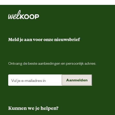
Drievoudig gestikte nad
Elastiek in r
Gereedschapsluss
Ontwerp
eigenschappen
Meld je aan voor onze nieuwsbrief
Riemluss
Voorgevormde tailleba
Ontvang de beste aanbiedingen en persoonlijk advies.
Gulpsluiting met ri
Duimstokz
Aanmelden
Gsm zak
Pennenzak
Kunnen we je helpen?
Rolmaatzak