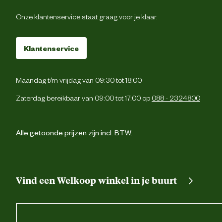
Type zakken
Onze klantenservice staat graag voor je klaar.
2 achterzakk
1 dijbeenzak met kl
Klantenservice
2 zijzakk
Maandag t/m vrijdag van 09:30 tot 18:00
Cordura® versterking
Zaterdag bereikbaar van 09:00 tot 17:00 op
088 - 2324800
Verstevigingen
Cordura® versterking
Alle getoonde prijzen zijn incl. BTW.
Machinewas 40 graden C Niet bleken Niet in 
Wasvoorschrift
droogtrommel drogen niet strijken Ni
chemisch reinig
Vind een Welkoop winkel in je buurt
Materiaal & Samenstelling
Materiaal
Stret
eigenschappen