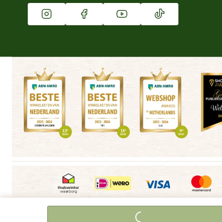
Vacatures
Winkels
Algemene voorwaarden
Copyright
Cookieverklaring
|
|
|