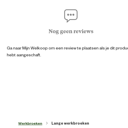
Agraris
Geschikt voor sector
Bo
Nog geen reviews
Logisti
Ga naar Mijn Welkoop om een review te plaatsen als je dit produ
Algemene informatie
hebt aangeschaft.
Ean
73325152884
Kledingmaat
Kleur detail
Donkerbla
Lengtemaat
Werkbroeken
Lange werkbroeken