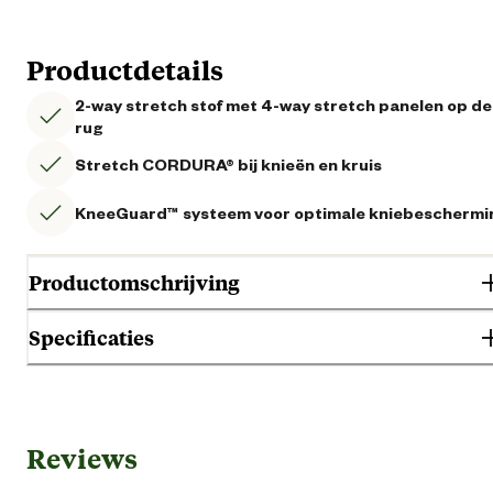
Productdetails
2-way stretch stof met 4-way stretch panelen op de
rug
Stretch CORDURA® bij knieën en kruis
KneeGuard™ systeem voor optimale kniebeschermi
Productomschrijving
Specificaties
Gebruik & Geschiktheid
Reviews
Geschikt voor geslacht
Her