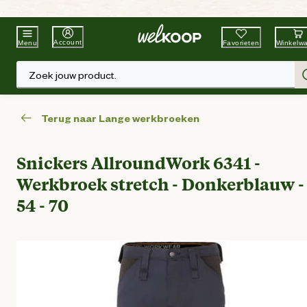
Beste Winkelketen
Tuin & Dier
Account
Favorieten
Winkelw
Menu
Zoek jouw product.
Terug naar Lange werkbroeken
Snickers AllroundWork 6341 -
Werkbroek stretch - Donkerblauw -
54 - 70