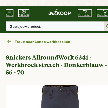
Beste Winkelketen
Tuin & Dier
Account
Favorieten
Winkelw
Menu
Zoek jouw product.
Terug naar Lange werkbroeken
Snickers AllroundWork 6341 -
Werkbroek stretch - Donkerblauw -
56 - 70