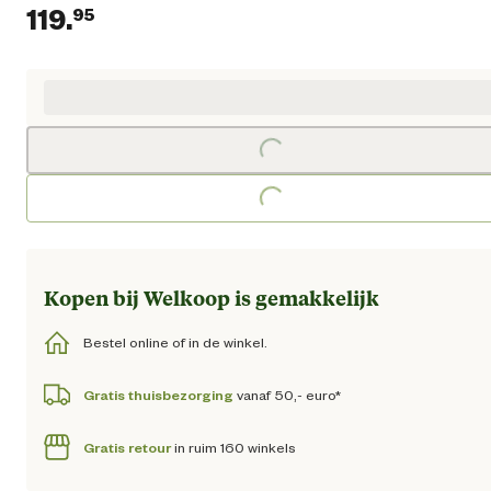
119.
95
Huidige prijs € 119,95
Loading...
Loading...
Kopen bij Welkoop is gemakkelijk
Bestel online of in de winkel.
Gratis thuisbezorging
vanaf 50,- euro*
Gratis retour
in ruim 160 winkels