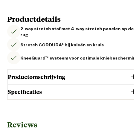
Productdetails
2-way stretch stof met 4-way stretch panelen op de
rug
Stretch CORDURA® bij knieën en kruis
KneeGuard™ systeem voor optimale kniebeschermi
Productomschrijving
Specificaties
Gebruik & Geschiktheid
Reviews
Geschikt voor geslacht
Her