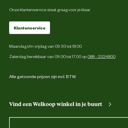
Type zakken
Onze klantenservice staat graag voor je klaar.
2 achterzakk
1 dijbeenzak met kl
Klantenservice
2 zijzakk
Maandag t/m vrijdag van 09:30 tot 18:00
Cordura® versterking
Zaterdag bereikbaar van 09:00 tot 17:00 op
088 - 2324800
Verstevigingen
Cordura® versterking
Alle getoonde prijzen zijn incl. BTW.
Machinewas 40 graden C Niet bleken Niet in 
Wasvoorschrift
droogtrommel drogen niet strijken Ni
chemisch reinig
Vind een Welkoop winkel in je buurt
Materiaal & Samenstelling
Materiaal
Stret
eigenschappen