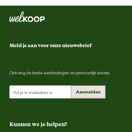
Drievoudig gestikte nad
Elastiek in r
Gereedschapsluss
Ontwerp
eigenschappen
Meld je aan voor onze nieuwsbrief
Riemluss
Voorgevormde tailleba
Ontvang de beste aanbiedingen en persoonlijk advies.
Gulpsluiting met ri
Duimstokz
Aanmelden
Gsm zak
Pennenzak
Kunnen we je helpen?
Rolmaatzak