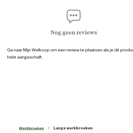
Agraris
Geschikt voor sector
Bo
Nog geen reviews
Logisti
Ga naar Mijn Welkoop om een review te plaatsen als je dit produ
Algemene informatie
hebt aangeschaft.
Ean
73325152884
Kledingmaat
5
Kleur detail
Donkerbla
Lengtemaat
Werkbroeken
Lange werkbroeken