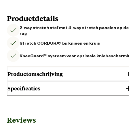
Productdetails
2-way stretch stof met 4-way stretch panelen op de
rug
Stretch CORDURA® bij knieën en kruis
KneeGuard™ systeem voor optimale kniebeschermi
Productomschrijving
Specificaties
Gebruik & Geschiktheid
Reviews
Geschikt voor geslacht
Her