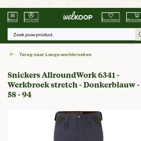
Beste Winkelketen
Tuin & Dier
Account
Favorieten
Winkelw
Menu
Zoek jouw product.
Terug naar Lange werkbroeken
Snickers AllroundWork 6341 -
Werkbroek stretch - Donkerblauw -
58 - 94