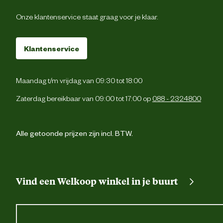
Type zakken
Onze klantenservice staat graag voor je klaar.
2 achterzakk
1 dijbeenzak met kl
Klantenservice
2 zijzakk
Maandag t/m vrijdag van 09:30 tot 18:00
Cordura® versterking
Zaterdag bereikbaar van 09:00 tot 17:00 op
088 - 2324800
Verstevigingen
Cordura® versterking
Alle getoonde prijzen zijn incl. BTW.
Machinewas 40 graden C Niet bleken Niet in 
Wasvoorschrift
droogtrommel drogen niet strijken Ni
chemisch reinig
Vind een Welkoop winkel in je buurt
Materiaal & Samenstelling
Materiaal
Stret
eigenschappen