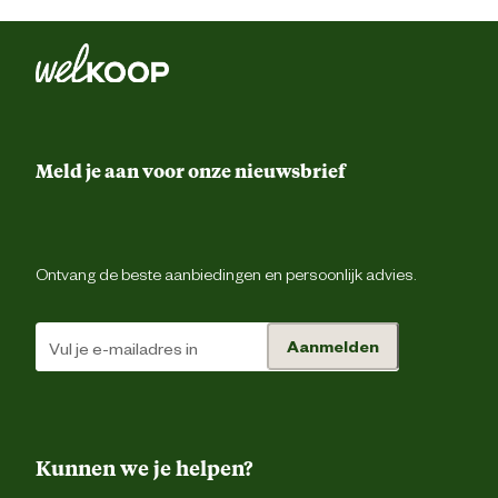
Drievoudig gestikte nad
Elastiek in r
Gereedschapsluss
Ontwerp
eigenschappen
Meld je aan voor onze nieuwsbrief
Riemluss
Voorgevormde tailleba
Ontvang de beste aanbiedingen en persoonlijk advies.
Gulpsluiting met ri
Duimstokz
Aanmelden
Gsm zak
Pennenzak
Kunnen we je helpen?
Rolmaatzak