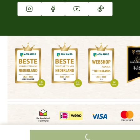
Vacatures
Winkels
Algemene voorwaarden
Copyright
Cookieverklaring
|
|
|