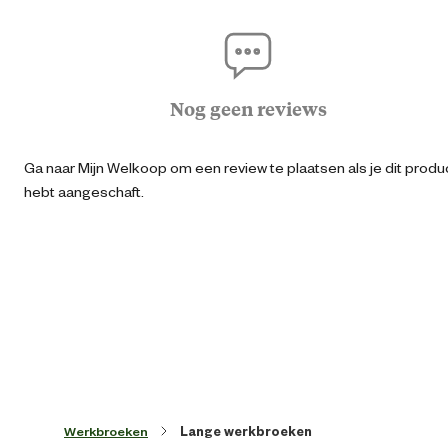
Agraris
Geschikt voor sector
Bo
Nog geen reviews
Logisti
Ga naar Mijn Welkoop om een review te plaatsen als je dit produ
Algemene informatie
hebt aangeschaft.
Ean
73325152885
Kledingmaat
Kleur detail
Donkerbla
Lengtemaat
Werkbroeken
Lange werkbroeken