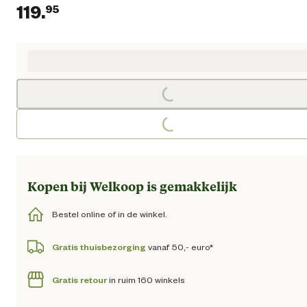
119.
95
Huidige prijs € 119,95
Loading...
Loading...
Kopen bij Welkoop is gemakkelijk
Bestel online of in de winkel.
Gratis thuisbezorging
vanaf 50,- euro*
Gratis retour
in ruim 160 winkels