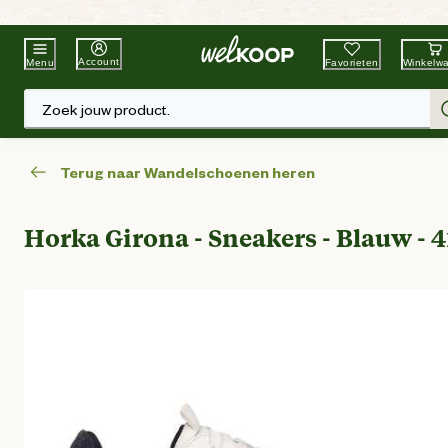
Beste Winkelketen
Tuin & Dier
Account
Favorieten
Winkelw
Menu
Zoek jouw product.
Terug naar Wandelschoenen heren
Horka Girona - Sneakers - Blauw - 4