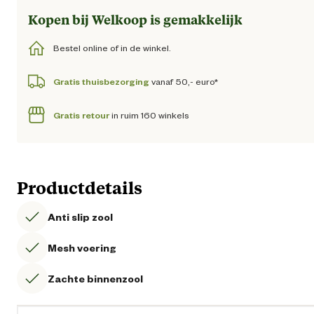
Kopen bij Welkoop is gemakkelijk
Bestel online of in de winkel.
Gratis thuisbezorging
vanaf 50,- euro*
Gratis retour
in ruim 160 winkels
Productdetails
Anti slip zool
Mesh voering
Zachte binnenzool